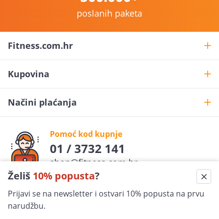
poslanih paketa
Fitness.com.hr
Kupovina
Načini plaćanja
Pomoć kod kupnje
01 / 3732 141
shop@fitness.com.hr
Želiš
10% popusta
?
Fit
ness
.com.hr
Prijavi se na newsletter i ostvari 10% popusta na prvu
pratite nas
narudžbu.