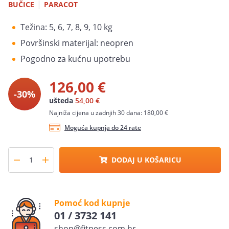
|
BUČICE
PARACOT
Težina: 5, 6, 7, 8, 9, 10 kg
Površinski materijal: neopren
Pogodno za kućnu upotrebu
126,00 €
-30%
ušteda
54,00 €
Najniža cijena u zadnjih 30 dana: 180,00 €
Moguća kupnja do 24 rate
DODAJ U KOŠARICU
Pomoć kod kupnje
01 / 3732 141
shop@fitness.com.hr