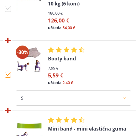
10 kg (6 kom)
180,00 €
126,00 €
ušteda
54,00 €
-30%
Booty band
7,99 €
5,59 €
ušteda
2,40 €
Mini band - mini elastična guma