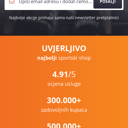
POŠALJI
Najbolje akcije primaju samo naši newsletter pretplatnici
UVJERLJIVO
najbolji
sportski shop
4.91
/5
ocjena usluge
300.000+
zadovoljnih kupaca
500.000+