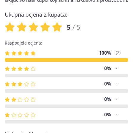
isključivo naši kupci koji su imali iskustvo s proizvodom.
Ukupna ocjena 2 kupaca:
5
/ 5
Raspodjela ocjena:
100%
(2)
0%
-
0%
-
0%
-
0%
-