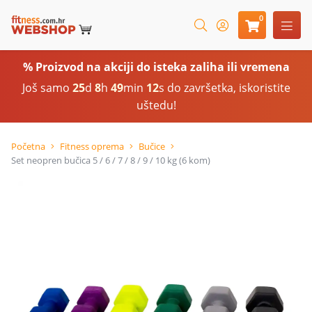
0
% Proizvod na akciji do isteka zaliha ili vremena
Još samo
25
d
8
h
49
min
11
s do završetka, iskoristite
uštedu!
Početna
Fitness oprema
Bučice
Set neopren bučica 5 / 6 / 7 / 8 / 9 / 10 kg (6 kom)