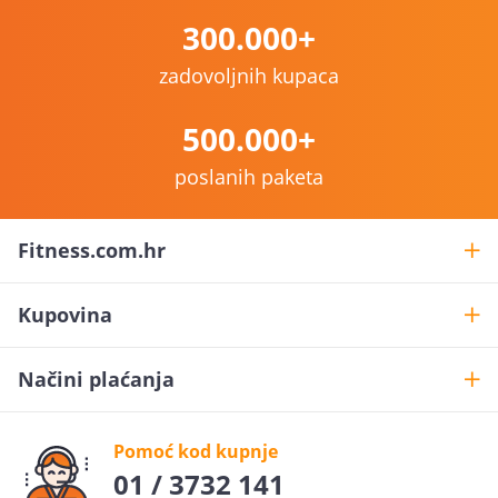
300.000+
zadovoljnih kupaca
500.000+
poslanih paketa
Fitness.com.hr
Kupovina
Načini plaćanja
Pomoć kod kupnje
01 / 3732 141