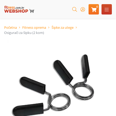
0
Početna
Fitness oprema
Šipke za utege
Osigurači za šipku (2 kom)