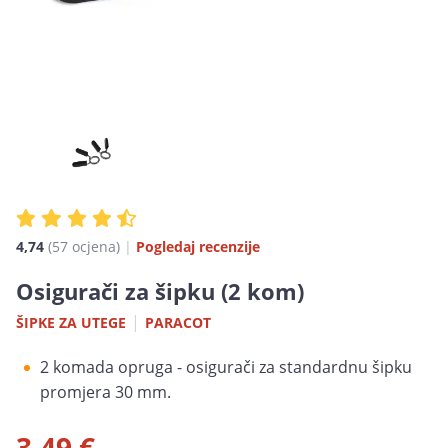
4,74
(57 ocjena)
|
Pogledaj recenzije
Osigurači za šipku (2 kom)
|
ŠIPKE ZA UTEGE
PARACOT
2 komada opruga - osigurači za standardnu šipku
promjera 30 mm.
3,49 €