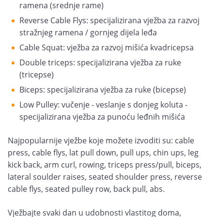
ramena (srednje rame)
Reverse Cable Flys: specijalizirana vježba za razvoj
stražnjeg ramena / gornjeg dijela leđa
Cable Squat: vježba za razvoj mišića kvadricepsa
Double triceps: specijalizirana vježba za ruke
(tricepse)
Biceps: specijalizirana vježba za ruke (bicepse)
Low Pulley: vučenje - veslanje s donjeg koluta -
specijalizirana vježba za punoću leđnih mišića
Najpopularnije vježbe koje možete izvoditi su: cable
press, cable flys, lat pull down, pull ups, chin ups, leg
kick back, arm curl, rowing, triceps press/pull, biceps,
lateral soulder raises, seated shoulder press, reverse
cable flys, seated pulley row, back pull, abs.
Vježbajte svaki dan u udobnosti vlastitog doma,