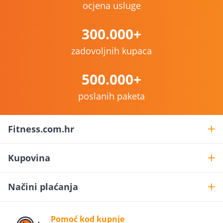
ocjena usluge
300.000+
zadovoljnih kupaca
500.000+
poslanih paketa
Fitness.com.hr
Kupovina
Načini plaćanja
Pomoć kod kupnje