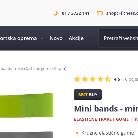
01 / 3732 141
shop@fitness.
ortska oprema
Novo
Akcije
 bands - mini elastične gume (3 kom)
4,5
(16 ocje
BEST
BUY
Mini bands - mi
|
ELASTIČNE TRAKE I GUME
P
Kružne elastične gume