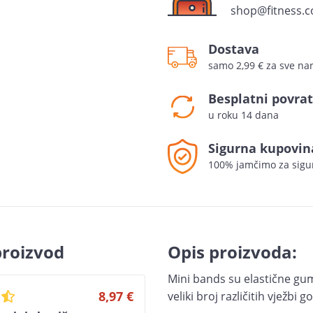
shop@fitness.c
Dostava
samo 2,99 € za sve n
Besplatni povrat
u roku 14 dana
Sigurna kupovin
100% jamčimo za sigu
proizvod
Opis proizvoda:
Mini bands su elastične gu
8,97 €
veliki broj različitih vježbi g