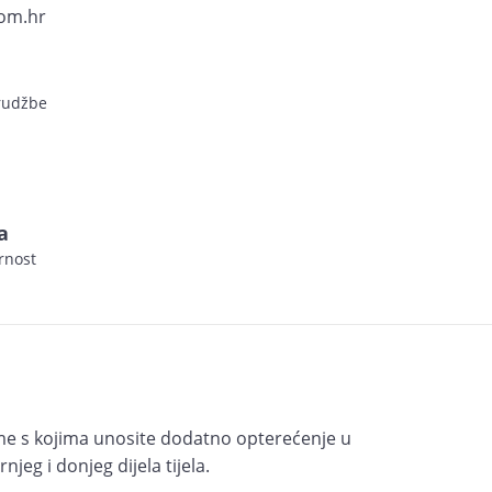
om.hr
arudžbe
a
rnost
me s kojima unosite dodatno opterećenje u
ornjeg i donjeg dijela tijela.