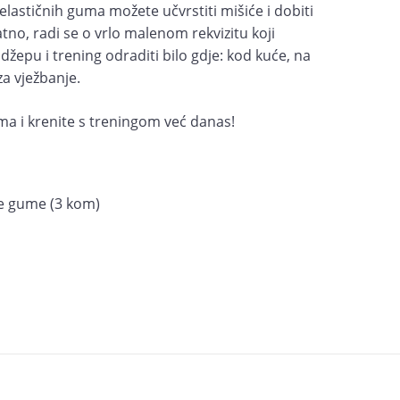
elastičnih guma možete učvrstiti mišiće i dobiti
atno, radi se o vrlo malenom rekvizitu koji
žepu i trening odraditi bilo gdje: kod kuće, na
za vježbanje.
ma i krenite s treningom već danas!
ne gume (3 kom)