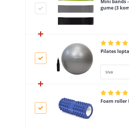
Mini bands -
gume (3 kom
Pilates lopt
Foam roller 