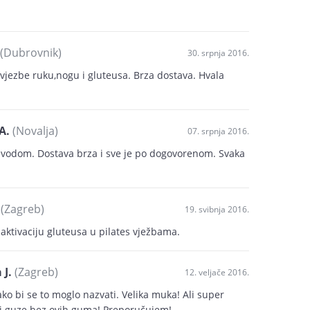
(Dubrovnik)
30. srpnja 2016.
a vjezbe ruku,nogu i gluteusa. Brza dostava. Hvala
A.
(Novalja)
07. srpnja 2016.
zvodom. Dostava brza i sve je po dogovorenom. Svaka
(Zagreb)
19. svibnja 2016.
 aktivaciju gluteusa u pilates vježbama.
 J.
(Zagreb)
12. veljače 2016.
ako bi se to moglo nazvati. Velika muka! Ali super
li guze bez ovih guma! Preporučujem!