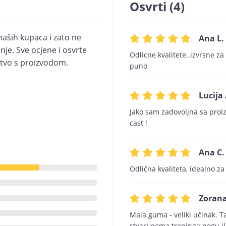
Osvrti (4)
naših kupaca i zato ne
Ana L.
je. Sve ocjene i osvrte
Odlicne kvalitete..izvrsne z
kustvo s proizvodom.
puno
Lucija 
Jako sam zadovoljna sa proi
cast !
Ana C.
Odlična kvaliteta, idealno za
Zorana
Mala guma - veliki učinak. T
stvar! nema treninga nogu i