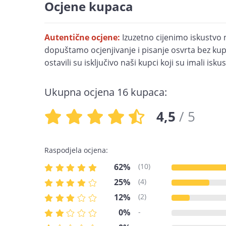
Ocjene kupaca
Autentične ocjene:
Izuzetno cijenimo iskustvo 
dopuštamo ocjenjivanje i pisanje osvrta bez kupn
ostavili su isključivo naši kupci koji su imali is
Ukupna ocjena 16 kupaca:
4,5
/ 5
Raspodjela ocjena:
62%
(10)
25%
(4)
12%
(2)
0%
-