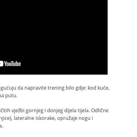
ućuju da napravite trening bilo gdje: kod kuće,
na putu.
ičitih vježbi gornjeg i donjeg dijela tijela. Odlične
njice), lateralne iskorake, opružaje nogu i
a.