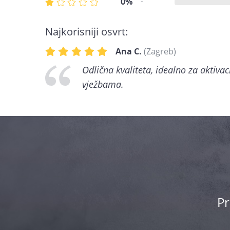
0%
-
Najkorisniji osvrt:
Ana C.
(Zagreb)
Odlična kvaliteta, idealno za aktivac
vježbama.
Pr