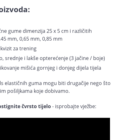
oizvoda:
ične gume dimenzija 25 x 5 cm i različitih
 0,45 mm, 0,65 mm, 0,85 mm
kvizit za trening
, srednje i lakše opterećenje (3 jačine / boje)
kovanje mišića gornjeg i donjeg dijela tijela
s elastičnih guma mogu biti drugačije nego što
novim pošiljkama koje dobivamo.
stignite čvrsto tijelo
- isprobajte vježbe: