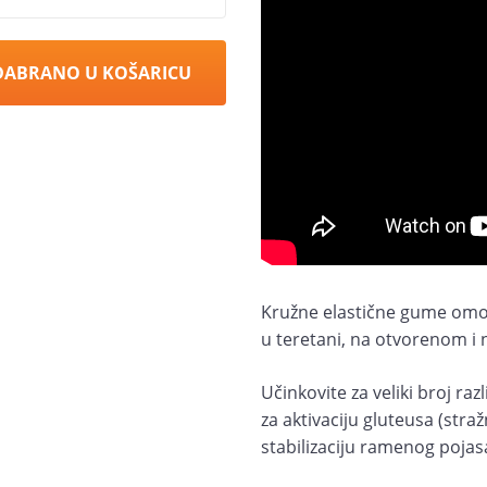
DABRANO U KOŠARICU
Kružne elastične gume omog
u teretani, na otvorenom i 
Učinkovite za veliki broj razl
za aktivaciju gluteusa (straž
stabilizaciju ramenog pojas