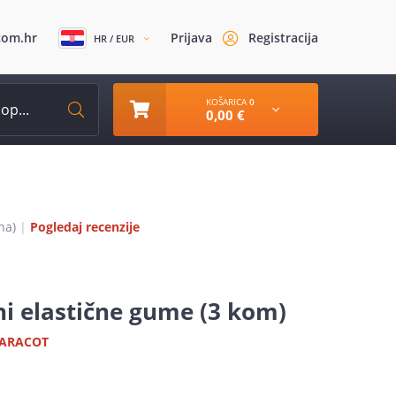
com.hr
Prijava
Registracija
HR / EUR
KOŠARICA
0
0,00 €
na)
|
Pogledaj recenzije
ni elastične gume (3 kom)
ARACOT