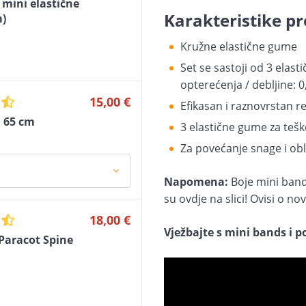
 mini elastične
Karakteristike pr
)
Kružne elastične gume
Set se sastoji od 3 elast
opterećenja / debljine:
15,00 €
Efikasan i raznovrstan re
a 65 cm
3 elastične gume za teško
Za povećanje snage i obli
Napomena:
Boje mini band
su ovdje na slici! Ovisi o 
18,00 €
Vježbajte s mini bands i po
Paracot Spine