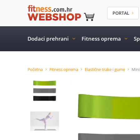
PORTAL
Dodaci prehrani
Fitness oprema
Sp
Početna
Fitness oprema
Elastične trake i gume
Mini