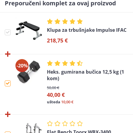
Preporučeni komplet za ovaj proizvod
Klupa za trbušnjake Impulse IFAC
218,75 €
-20%
Heks. gumirana bučica 12,5 kg (1
kom)
50,00 €
40,00 €
ušteda
10,00 €
Flat Bench Toorx WBX-3400