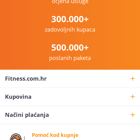
ocjena usluge
300.000+
zadovoljnih kupaca
500.000+
poslanih paketa
Fitness.com.hr
Kupovina
Načini plaćanja
Pomoć kod kupnje