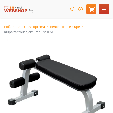
0
Početna
Fitness oprema
Bench i ostale klupe
Klupa za trbušnjake Impulse IFAC