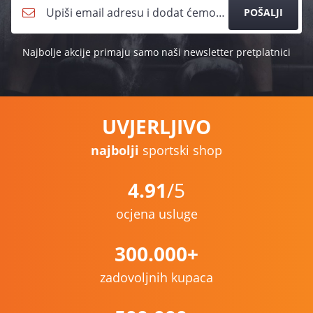
POŠALJI
Najbolje akcije primaju samo naši newsletter pretplatnici
UVJERLJIVO
najbolji
sportski shop
4.91
/5
ocjena usluge
300.000+
zadovoljnih kupaca