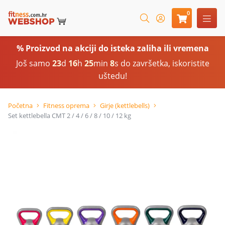
0
% Proizvod na akciji do isteka zaliha ili vremena
Još samo
23
d
16
h
25
min
7
s do završetka, iskoristite
uštedu!
Početna
Fitness oprema
Girje (kettlebells)
Set kettlebella CMT 2 / 4 / 6 / 8 / 10 / 12 kg