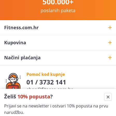
500.000+
poslanih paketa
Fitness.com.hr
Kupovina
Načini plaćanja
Pomoć kod kupnje
01 / 3732 141
shop@fitness.com.hr
Želiš
10% popusta
?
Fit
ness
.com.hr
Prijavi se na newsletter i ostvari 10% popusta na prvu
pratite nas
narudžbu.