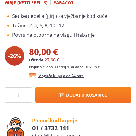
|
GIRJE (KETTLEBELLS)
PARACOT
Set kettlebella (girji) za vježbanje kod kuće
Težine: 2, 4, 6, 8, 10 i 12
Površina otporna na vlagu i habanje
80,00 €
-26%
ušteda
27,96 €
Najniža cijena u zadnjih 30 dana: 107,96 €
Moguća kupnja do 24 rate
DODAJ U KOŠARICU
Pomoć kod kupnje
01 / 3732 141
shop@fitness.com.hr