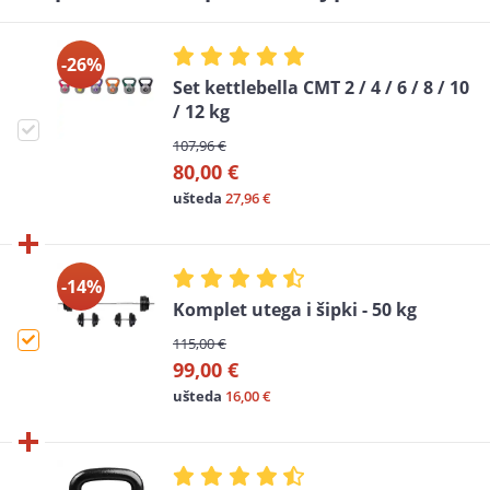
-26%
Set kettlebella CMT 2 / 4 / 6 / 8 / 10
/ 12 kg
107,96 €
80,00 €
ušteda
27,96 €
-14%
Komplet utega i šipki - 50 kg
115,00 €
99,00 €
ušteda
16,00 €