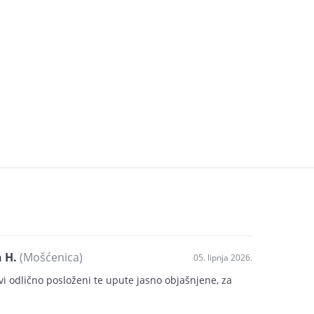
 H.
(Mošćenica)
05. lipnja 2026.
ovi odlično posloženi te upute jasno objašnjene, za