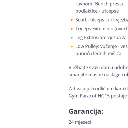
ravnom "Bench pressu" o
podlaktice - tricepse
Scott - biceps curl: vježb
Triceps Extension (overhe
Leg Extension: vježba za
Low Pulley: vučenje - ves
punoću leđnih mišića
Vježbajte svaki dan u udobn
smanjite masne naslage i obl
Zahvaljujući odličnim kara
Gym Paracot HG15 postaje p
Garancija:
24 mjeseci