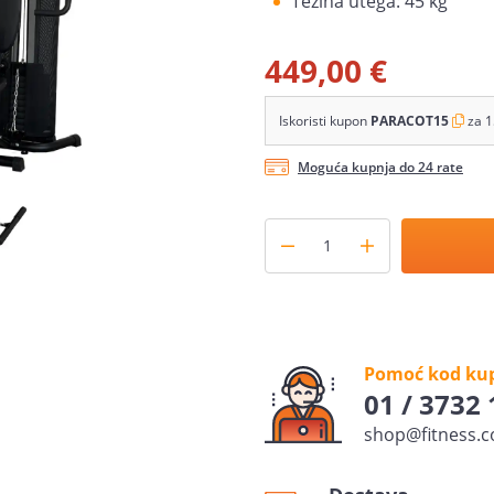
Težina utega: 45 kg
449,00 €
Iskoristi kupon
PARACOT15
za 1
Moguća kupnja do 24 rate
Pomoć kod ku
01 / 3732
shop@fitness.c