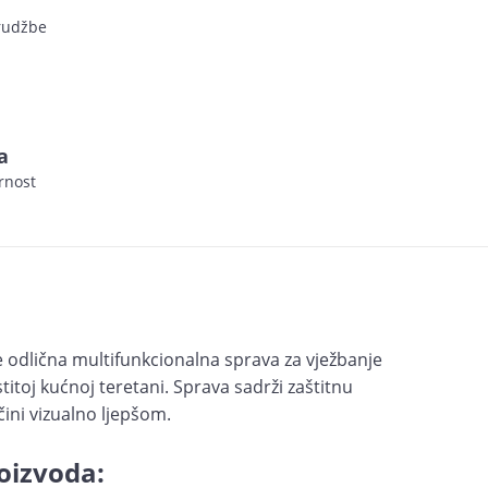
arudžbe
a
rnost
dlična multifunkcionalna sprava za vježbanje
astitoj kućnoj teretani. Sprava sadrži zaštitnu
čini vizualno ljepšom.
oizvoda: