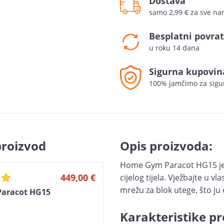
Dostava
samo 2,99 € za sve n
Besplatni povrat
u roku 14 dana
Sigurna kupovin
100% jamčimo za sigu
proizvod
Opis proizvoda:
Home Gym Paracot HG15 je o
449,00 €
cijelog tijela. Vježbajte u vl
mrežu za blok utege, što ju 
aracot HG15
Karakteristike pr