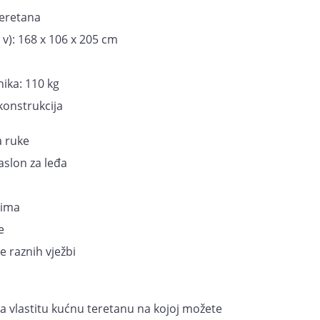
teretana
 v): 168 x 106 x 205 cm
ika: 110 kg
 konstrukcija
a ruke
slon za leđa
jima
e
 raznih vježbi
a vlastitu kućnu teretanu na kojoj možete