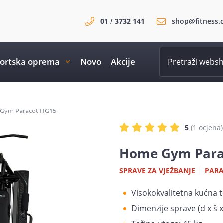
01 / 3732 141
shop@fitness.
ortska oprema
Novo
Akcije
Gym Paracot HG15
5
(1 ocjena)
Home Gym Para
|
SPRAVE ZA VJEŽBANJE
PAR
Visokokvalitetna kućna 
Dimenzije sprave (d x š x