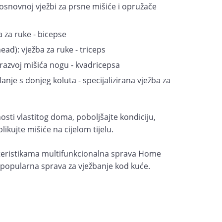
snovnoj vježbi za prsne mišiće i opružače
a za ruke - bicepse
ad): vježba za ruke - triceps
 razvoj mišića nogu - kvadricepsa
lanje s donjeg koluta - specijalizirana vježba za
osti vlastitog doma, poboljšajte kondiciju,
ikujte mišiće na cijelom tijelu.
kteristikama multifunkcionalna sprava Home
opularna sprava za vježbanje kod kuće.