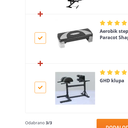
Aerobik step
Paracot Sha
GHD klupa
Odabrano
3/3
DODAJ O