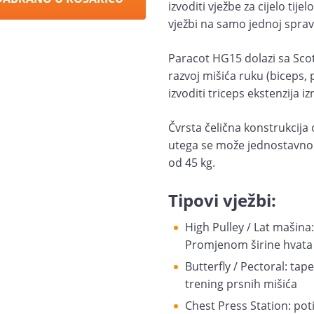
izvoditi vježbe za cijelo tije
vježbi na samo jednoj sprav
Paracot HG15 dolazi sa Scot
razvoj mišića ruku (biceps, 
izvoditi triceps ekstenzija i
Čvrsta čelična konstrukcija 
utega se može jednostavno 
od 45 kg.
Tipovi vježbi:
High Pulley / Lat mašina:
Promjenom širine hvata t
Butterfly / Pectoral: tap
trening prsnih mišića
Chest Press Station: pot