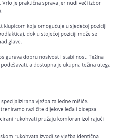
lo. Vrlo je praktična sprava jer nudi veći izbor
i.
t klupicom koja omogućuje u sjedećoj poziciji
podlaktica), dok u stojećoj poziciji može se
znad glave.
osigurava dobru nosivost i stabilnost. Težina
podešavati, a dostupna je ukupna težina utega
 specijalizirana vježba za leđne mišiće.
reniramo različite dijelove leđa i bicepsa
ecirani rukohvati pružaju komforan izolirajući
iskom rukohvata izvodi se vježba identična