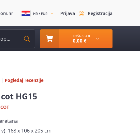
com.hr
Prijava
Registracija
HR / EUR
KOŠARICA
0
0,00 €
|
Pogledaj recenzije
cot HG15
ACOT
teretana
 v): 168 x 106 x 205 cm