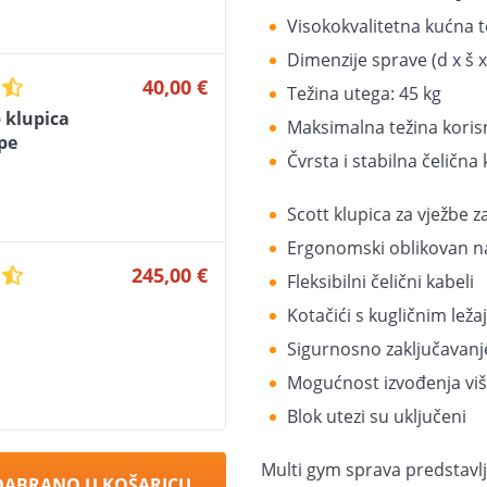
Visokokvalitetna kućna 
Dimenzije sprave (d x š x
40,00 €
Težina utega: 45 kg
 klupica
Maksimalna težina korisn
pe
Čvrsta i stabilna čelična
Scott klupica za vježbe z
Ergonomski oblikovan na
245,00 €
Fleksibilni čelični kabeli
Kotačići s kugličnim leža
Sigurnosno zaključavanj
Mogućnost izvođenja više
Blok utezi su uključeni
Multi gym sprava predstavlj
DABRANO U KOŠARICU