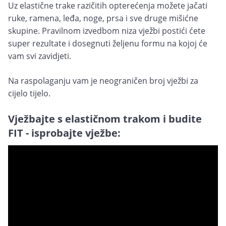
Uz elastične trake razičitih opterećenja možete jačati
ruke, ramena, leđa, noge, prsa i sve druge mišićne
skupine. Pravilnom izvedbom niza vježbi postići ćete
super rezultate i dosegnuti željenu formu na kojoj će
vam svi zavidjeti.
Na raspolaganju vam je neograničen broj vježbi za
cijelo tijelo.
Vježbajte s elastičnom trakom i budite
FIT - isprobajte vježbe: