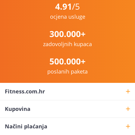
4.91
/5
ocjena usluge
300.000+
zadovoljnih kupaca
500.000+
poslanih paketa
Fitness.com.hr
Kupovina
Načini plaćanja