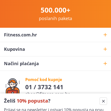
500.000+
poslanih paketa
Fitness.com.hr
Kupovina
Načini plaćanja
Pomoć kod kupnje
01 / 3732 141
shop@fitness.com.hr
Želiš
10% popusta
?
Fit
ness
.com.hr
Prijavi se na newsletter i ostvari 10% popusta na prvu