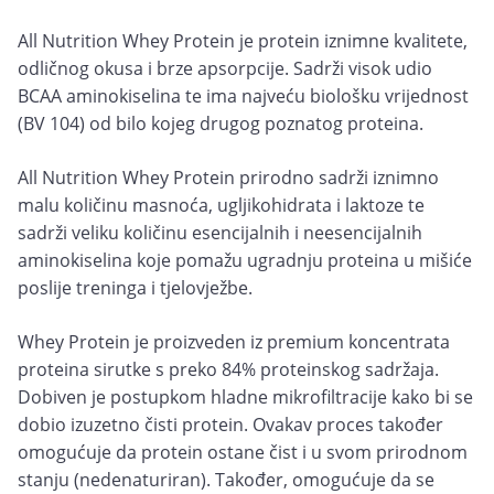
All Nutrition Whey Protein je protein iznimne kvalitete,
odličnog okusa i brze apsorpcije. Sadrži visok udio
BCAA aminokiselina te ima najveću biološku vrijednost
(BV 104) od bilo kojeg drugog poznatog proteina.
All Nutrition Whey Protein prirodno sadrži iznimno
malu količinu masnoća, ugljikohidrata i laktoze te
sadrži veliku količinu esencijalnih i neesencijalnih
aminokiselina koje pomažu ugradnju proteina u mišiće
poslije treninga i tjelovježbe.
Whey Protein je proizveden iz premium koncentrata
proteina sirutke s preko 84% proteinskog sadržaja.
Dobiven je postupkom hladne mikrofiltracije kako bi se
dobio izuzetno čisti protein. Ovakav proces također
omogućuje da protein ostane čist i u svom prirodnom
stanju (nedenaturiran). Također, omogućuje da se