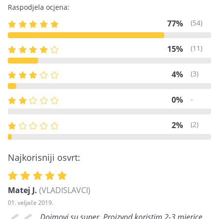
Raspodjela ocjena:
77%
(54)
15%
(11)
4%
(3)
0%
-
2%
(2)
Najkorisniji osvrt:
Matej J.
(VLADISLAVCI)
01. veljače 2019.
Dojmovi su super. Proizvod koristim 2-3 mjerice