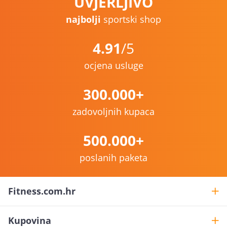
UVJERLJIVO
najbolji
sportski shop
4.91
/5
ocjena usluge
300.000+
zadovoljnih kupaca
500.000+
poslanih paketa
Fitness.com.hr
Kupovina