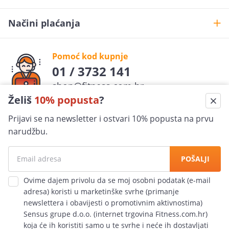
Načini plaćanja
Pomoć kod kupnje
01 / 3732 141
shop@fitness.com.hr
Želiš
10% popusta
?
Fit
ness
.com.hr
Prijavi se na newsletter i ostvari 10% popusta na prvu
pratite nas
narudžbu.
Sigurna kupovina
POŠALJI
100% jamčimo za sigurnost
Ovime dajem privolu da se moj osobni podatak (e-mail
adresa) koristi u marketinške svrhe (primanje
Ekspresna dostava
newslettera i obavijesti o promotivnim aktivnostima)
po cijeloj Hrvatskoj
Sensus grupe d.o.o. (internet trgovina Fitness.com.hr)
koja će ih koristiti samo u te svrhe i neće ih dostavljati