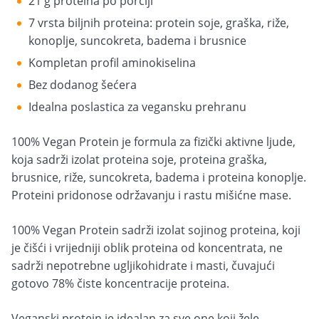
21 g proteina po porciji
7 vrsta biljnih proteina: protein soje, graška, riže,
konoplje, suncokreta, badema i brusnice
Kompletan profil aminokiselina
Bez dodanog šećera
Idealna poslastica za vegansku prehranu
100% Vegan Protein je formula za fizički aktivne ljude,
koja sadrži izolat proteina soje, proteina graška,
brusnice, riže, suncokreta, badema i proteina konoplje.
Proteini pridonose održavanju i rastu mišićne mase.
100% Vegan Protein sadrži izolat sojinog proteina, koji
je čišći i vrijedniji oblik proteina od koncentrata, ne
sadrži nepotrebne ugljikohidrate i masti, čuvajući
gotovo 78% čiste koncentracije proteina.
Veganski protein je idealan za sve one koji žele