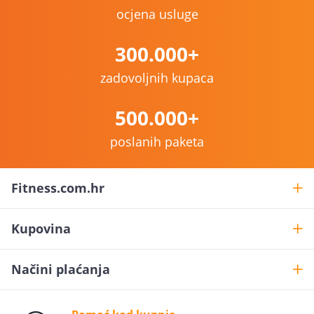
ocjena usluge
300.000+
zadovoljnih kupaca
500.000+
poslanih paketa
Fitness.com.hr
Kupovina
Načini plaćanja