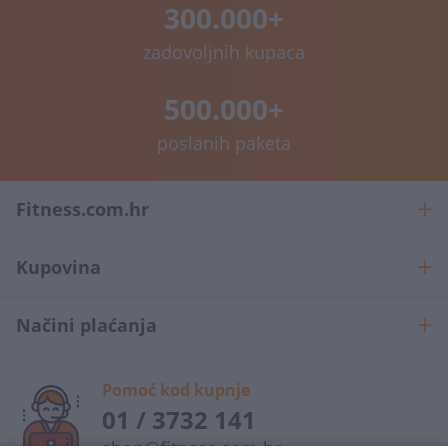
300.000+
zadovoljnih kupaca
500.000+
poslanih paketa
Fitness.com.hr
Kupovina
Načini plaćanja
Pomoć kod kupnje
01 / 3732 141