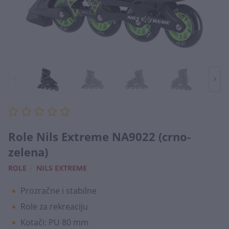
Role Nils Extreme NA9022 (crno-
zelena)
|
ROLE
NILS EXTREME
Prozračne i stabilne
Role za rekreaciju
Kotači: PU 80 mm