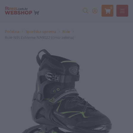
0
Početna
Sportska oprema
Role
Role Nils Extreme NA9022 (crno-zelena)