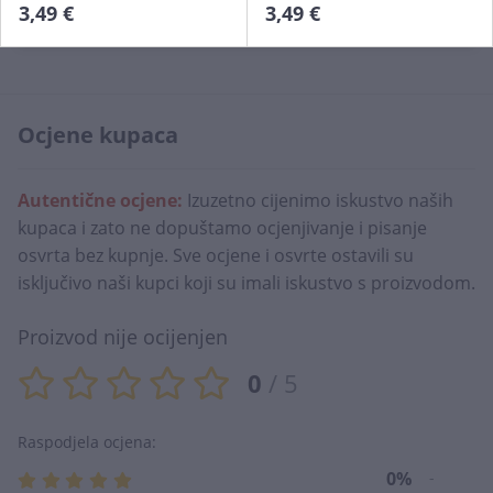
3,49 €
3,49 €
Ocjene kupaca
Autentične ocjene:
Izuzetno cijenimo iskustvo naših
kupaca i zato ne dopuštamo ocjenjivanje i pisanje
osvrta bez kupnje. Sve ocjene i osvrte ostavili su
isključivo naši kupci koji su imali iskustvo s proizvodom.
Proizvod nije ocijenjen
0
/ 5
Raspodjela ocjena:
0%
-