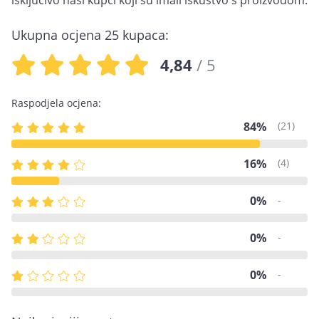
isključivo naši kupci koji su imali iskustvo s proizvodom.
Ukupna ocjena 25 kupaca:
4,84
/ 5
Raspodjela ocjena:
84%
(21)
16%
(4)
0%
-
0%
-
0%
-