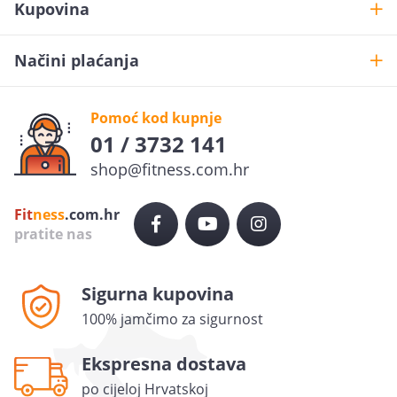
Kupovina
Načini plaćanja
Pomoć kod kupnje
01 / 3732 141
shop@fitness.com.hr
Želiš
10% popusta
?
Fit
ness
.com.hr
Prijavi se na newsletter i ostvari 10% popusta na prvu
pratite nas
narudžbu.
Sigurna kupovina
POŠALJI
100% jamčimo za sigurnost
Ovime dajem privolu da se moj osobni podatak (e-mail
adresa) koristi u marketinške svrhe (primanje
Ekspresna dostava
newslettera i obavijesti o promotivnim aktivnostima)
po cijeloj Hrvatskoj
Sensus grupe d.o.o. (internet trgovina Fitness.com.hr)