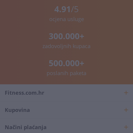
4.91
/5
ocjena usluge
300.000+
zadovoljnih kupaca
500.000+
poslanih paketa
Fitness.com.hr
Kupovina
Načini plaćanja