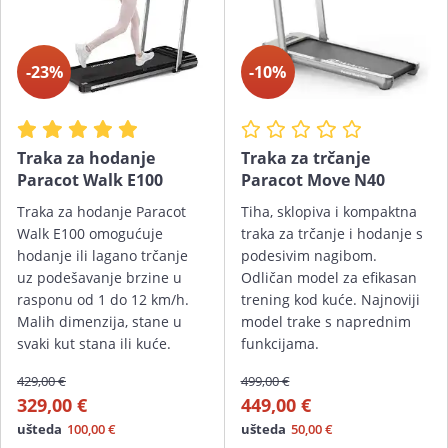
Kotačići za lakše pomicanje u prostoru
Za kućnu upotrebu
-23%
-10%
Zahvaljujući jedinstvenom okviru, ova traka za trčanje
se sklapa u kompaktnu veličinu i stoga ne zauzima
puno prostora. Maksimalna nosivost ove trake iznosi
Traka za hodanje
Traka za trčanje
120 kg.
Paracot Walk E100
Paracot Move N40
Lako čitljiv zaslon s osvjetljenjem prikazuje sve bitne
Traka za hodanje Paracot
Tiha, sklopiva i kompaktna
podatke poput brzine, prijeđene udaljenosti,
Walk E100 omogućuje
traka za trčanje i hodanje s
hodanje ili lagano trčanje
podesivim nagibom.
potrošenih kalorija, vremena ili broja koraka. Nudi na
uz podešavanje brzine u
Odličan model za efikasan
izbor 20 programa, od čega je 14 unaprijed definirano,
rasponu od 1 do 12 km/h.
trening kod kuće. Najnoviji
te 6 korisničkih programa. U ručke su ugrađeni senzori
Malih dimenzija, stane u
model trake s naprednim
koji vam omogućuju praćenje otkucaja srca tijekom
svaki kut stana ili kuće.
funkcijama.
vježbanja. Također, uz ovaj model dobije se i pojas za
429,00 €
499,00 €
mjerenje pulsa koji se postavlja na tijelo oko prsiju, a
329,00 €
449,00 €
što je jedna od najpreciznijih metoda mjerenje
ušteda
100,00 €
ušteda
50,00 €
otkucaja srca.