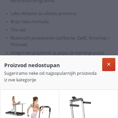
korisničkih programa)
Lako sklopivo za uštedu prostora
Brza i laka montaža
Tihi rad
Bluetooth povezivanje (aplikacije: Zwift, Kinomap i
Fitshow)
Integrirani prijamnik za pojas za mjerenje pulsa
(pojas uključen u paket)
Proizvod nedostupan
Ručke s ugrađenim senzorima za praćenje otkucaja
Sugeriramo neke od najpopularnijih proizvoda
srca
iz ove kategorije
Body Fat funkcija
USB punjenje mobitela / tableta
Držač za tablet
Dva držača za bočicu