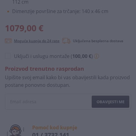
112 cm
Dimenzije površine za trčanje: 140 x 46 cm
1079,00 €
Moguća kupnja do 24 rate
Uključena besplatna dostava
Uključi i uslugu montaže (
100,00 €
)
Proizvod trenutno rasprodan
Upišite svoj email kako bi vas obavijestili kada proizvod
postane ponovno dostupan.
OBAVIJESTI ME
Pomoć kod kupnje
01 / 3732 141