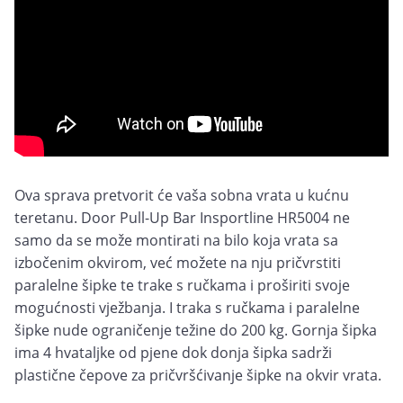
Ova sprava pretvorit će vaša sobna vrata u kućnu
teretanu. Door Pull-Up Bar Insportline HR5004 ne
samo da se može montirati na bilo koja vrata sa
izbočenim okvirom, već možete na nju pričvrstiti
paralelne šipke te trake s ručkama i proširiti svoje
mogućnosti vježbanja. I traka s ručkama i paralelne
šipke nude ograničenje težine do 200 kg. Gornja šipka
ima 4 hvataljke od pjene dok donja šipka sadrži
plastične čepove za pričvršćivanje šipke na okvir vrata.