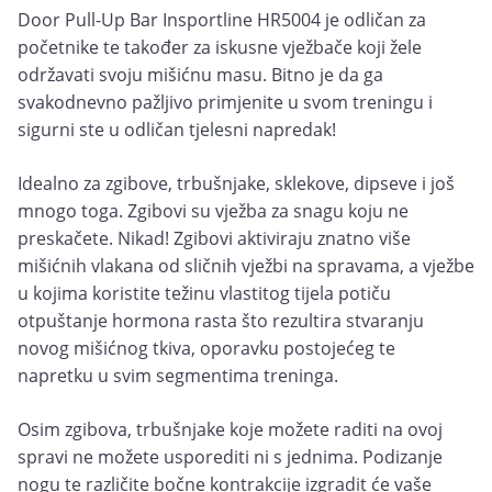
Door Pull-Up Bar Insportline HR5004 je odličan za
početnike te također za iskusne vježbače koji žele
održavati svoju mišićnu masu. Bitno je da ga
svakodnevno pažljivo primjenite u svom treningu i
sigurni ste u odličan tjelesni napredak!
Idealno za zgibove, trbušnjake, sklekove, dipseve i još
mnogo toga. Zgibovi su vježba za snagu koju ne
preskačete. Nikad! Zgibovi aktiviraju znatno više
mišićnih vlakana od sličnih vježbi na spravama, a vježbe
u kojima koristite težinu vlastitog tijela potiču
otpuštanje hormona rasta što rezultira stvaranju
novog mišićnog tkiva, oporavku postojećeg te
napretku u svim segmentima treninga.
Osim zgibova, trbušnjake koje možete raditi na ovoj
spravi ne možete usporediti ni s jednima. Podizanje
nogu te različite bočne kontrakcije izgradit će vaše