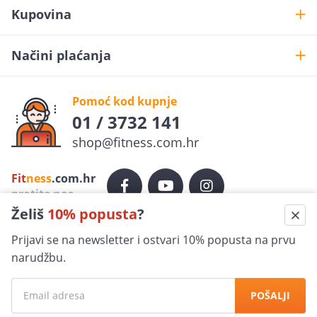
Kupovina
Načini plaćanja
Pomoć kod kupnje
01 / 3732 141
shop@fitness.com.hr
Želiš
10% popusta
?
Fit
ness
.com.hr
Prijavi se na newsletter i ostvari 10% popusta na prvu
pratite nas
narudžbu.
Sigurna kupovina
POŠALJI
100% jamčimo za sigurnost
Ovime dajem privolu da se moj osobni podatak (e-mail
adresa) koristi u marketinške svrhe (primanje
Ekspresna dostava
newslettera i obavijesti o promotivnim aktivnostima)