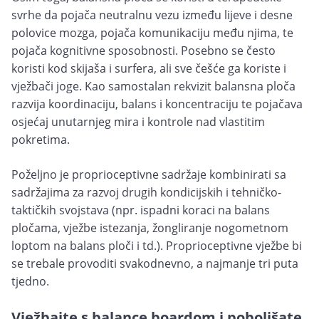
svrhe da pojača neutralnu vezu između lijeve i desne
polovice mozga, pojača komunikaciju među njima, te
pojača kognitivne sposobnosti. Posebno se često
koristi kod skijaša i surfera, ali sve češće ga koriste i
vježbači joge. Kao samostalan rekvizit balansna ploča
razvija koordinaciju, balans i koncentraciju te pojačava
osjećaj unutarnjeg mira i kontrole nad vlastitim
pokretima.
Poželjno je proprioceptivne sadržaje kombinirati sa
sadržaji­ma za razvoj drugih kondicijskih i tehničko-
taktičkih svojstava (npr. ispadni koraci na balans
pločama, vježbe istezanja, žongliranje nogometnom
loptom na balans ploči i td.). Proprioceptivne vježbe bi
se trebale provoditi svakodnevno, a najmanje tri puta
tjedno.
Vježbajte s balance boardom i poboljšate