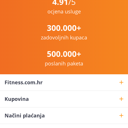
4.91
/5
ocjena usluge
300.000+
zadovoljnih kupaca
500.000+
poslanih paketa
Fitness.com.hr
Kupovina
Načini plaćanja