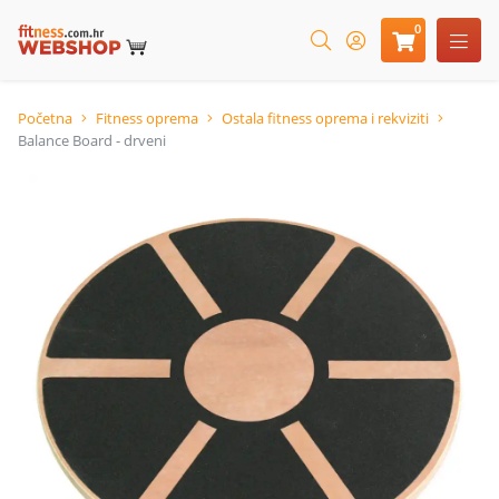
0
Početna
Fitness oprema
Ostala fitness oprema i rekviziti
Balance Board - drveni