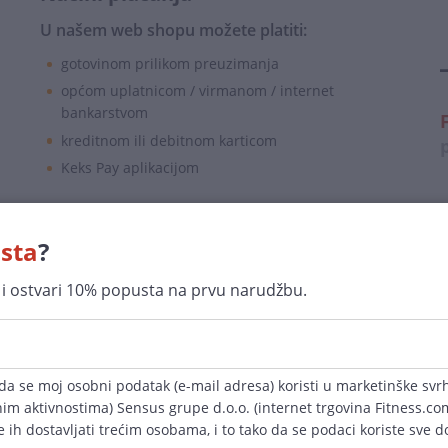
U našem web shopu možete platiti:
gotovinom prilikom preuzimanja
općom uplatnicom / virmanom / internet
bankarstvom
F
kreditnom ili debitnom karticom
Keks Pay aplikacijom
sta
?
r i ostvari 10% popusta na prvu narudžbu.
Sigurna kupovina
100% jamčimo za sigurnost
a se moj osobni podatak (e-mail adresa) koristi u marketinške svr
im aktivnostima) Sensus grupe d.o.o. (internet trgovina Fitness.com.h
 ih dostavljati trećim osobama, i to tako da se podaci koriste sve d