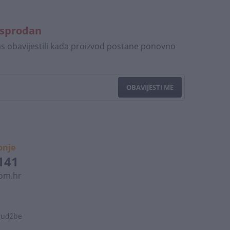
asprodan
vas obavijestili kada proizvod postane ponovno
OBAVIJESTI ME
pnje
 141
om.hr
arudžbe