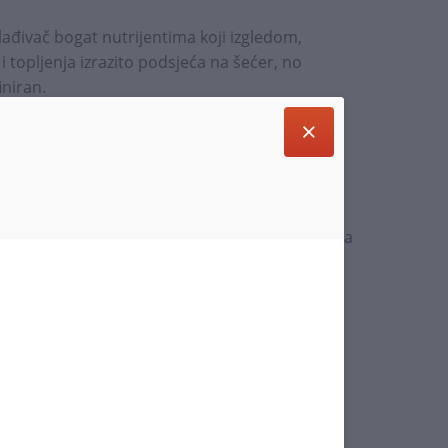
slađivač bogat nutrijentima koji izgledom,
topljenja izrazito podsjeća na šećer, no
iniran.
 i bogat je vitaminima, mineralima i
i nikal, cink, željezo i vitamine B1, B2, B3 i B6.
se koristiti na bilo kojem receptu kao zamjena
i bolji okus, bolju nutritivnu vrijednost i ukupno