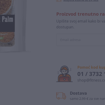
Proizvod trenutno r
Upišite svoj email kako bi 
dostupan.
Pomoć kod ku
01 / 3732
shop@fitness.c
Dostava
samo 2,99 € za sve n