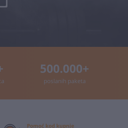
+
500.000+
ca
poslanih paketa
Pomoć kod kupnje