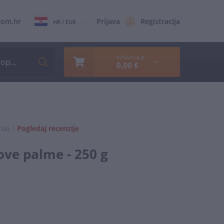
com.hr
Prijava
Registracija
HR / EUR
KOŠARICA
0
0,00 €
na)
|
Pogledaj recenzije
ove palme - 250 g