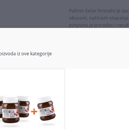
Palmin šećer kristalni je za
okusom, načinom otapanja i 
potpuno je prirodan i neraf
Kokosov šećer je smeđe boje
fitonutrijentima, uključujući 
izvoda iz ove kategorije
Način primjene:
Šećer kokosove palme može 
za bijeli šećer. Jela će imat
niži glikemijski indeks.
Pakiranje:
250 g
Podijeli s prijateljima