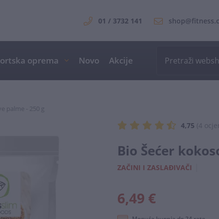
01 / 3732 141
shop@fitness.
ortska oprema
Novo
Akcije
e palme - 250 g
4,75
(4 ocje
Bio Šećer kokos
|
ZAČINI I ZASLAĐIVAČI
6,49 €
Moguća kupnja do 24 rate