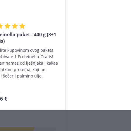
Osvrti (0)
einella paket - 400 g (3+1
is)
dite kupovinom ovog paketa
naših kupaca i zato ne
obivate 1 Proteinellu Gratis!
je. Sve ocjene i osvrte
an namaz od lješnjaka i kakaa
kustvo s proizvodom.
atkom proteina, koji ne
i šećer i palmino ulje.
a
6 €