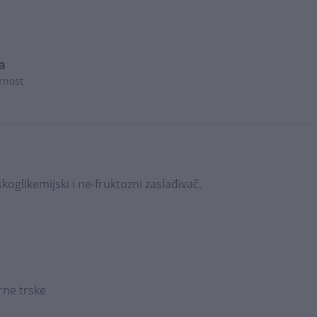
a
rnost
oglikemijski i ne-fruktozni zaslađivač.
rne trske