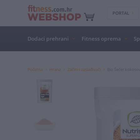
PORTAL
Dodaci prehrani
Fitness oprema
Sp
Početna
Hrana
Začini i zaslađivači
Bio Šećer kokosov