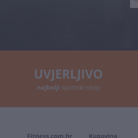
UVJERLJIVO
najbolji
sportski shop
Fitness.com.hr
Kupovina