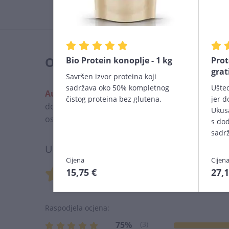
Ocjene kupaca
Bio Protein konoplje - 1 kg
Prot
grat
Savršen izvor proteina koji
sadržava oko 50% kompletnog
Ušte
Autentične ocjene:
Izuzetno cijenimo iskustvo 
čistog proteina bez glutena.
jer d
dopuštamo ocjenjivanje i pisanje osvrta bez kupn
Ukus
ostavili su isključivo naši kupci koji su imali is
s dod
sadrž
Ukupna ocjena 4 kupaca:
Cijena
Cijen
4,75
/ 5
15,75 €
27,1
Raspodjela ocjena:
75%
(3)