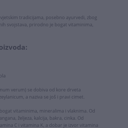
svjetskim tradicijama, posebno ayurvedi, zbog
vnih svojstava, prirodno je bogat vitaminima,
oizvoda:
ola
omum verum) se dobiva od kore drveta
lanicum, a naziva se još i pravi cimet.
 bogat vitaminima, mineralima i vlaknima. Od
ngana, željeza, kalcija, bakra, cinka. Od
tamina C i vitamina K, a dobar je izvor vitamina