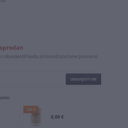
ola
asprodan
vas obavijestili kada proizvod postane ponovno
OBAVIJESTI ME
NJIMA:
250 G
6,00 €