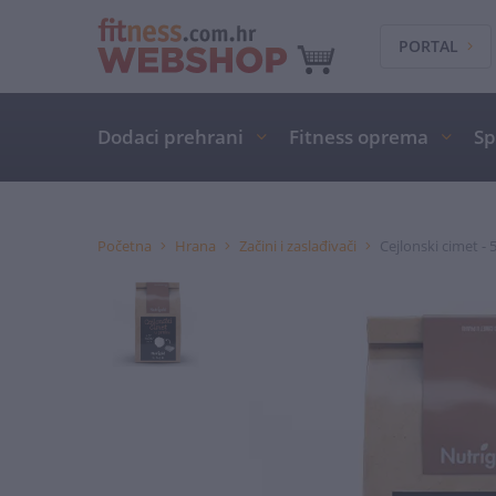
PORTAL
Dodaci prehrani
Fitness oprema
Sp
Početna
Hrana
Začini i zaslađivači
Cejlonski cimet - 