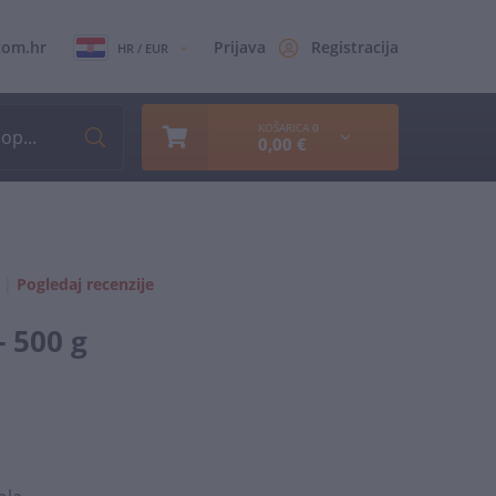
com.hr
Prijava
Registracija
HR / EUR
KOŠARICA
0
0,00 €
|
Pogledaj recenzije
- 500 g