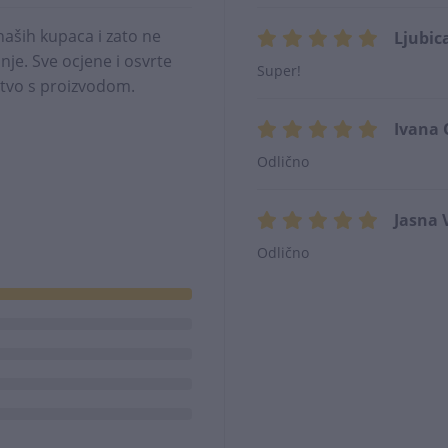
naših kupaca i zato ne
Ljubic
je. Sve ocjene i osvrte
Super!
kustvo s proizvodom.
Ivana 
Odlično
Jasna 
Odlično