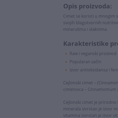
Opis proizvoda:
Cimet se koristi u mnogim 
svojih blagotvornih nutriti
mineralima i vlaknima.
Karakteristike pr
Raw i veganski proizvod
Popularan začin
Izvor antioksidansa i fen
Cejlonski cimet – (Cinnam
cimetovca – Cinnamomum zey
Cejlonski cimet je prirodno
minerala izvrstan je izvor ma
vitamina izvrstan je izvor vi