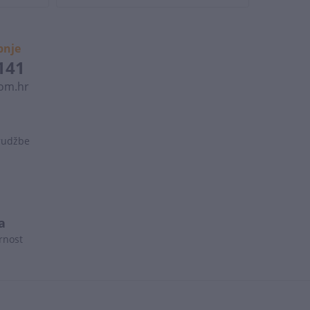
pnje
 141
om.hr
arudžbe
a
rnost