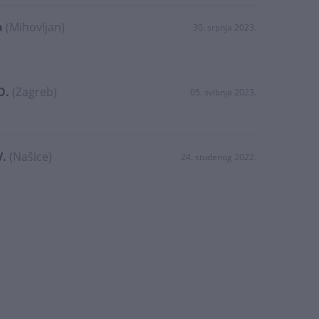
a
(Mihovljan)
30. srpnja 2023.
O.
(Zagreb)
05. svibnja 2023.
V.
(Našice)
24. studenog 2022.