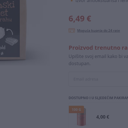
Izvor antioksidansa i fen
6,49 €
Moguća kupnja do 24 rate
Proizvod trenutno r
Upišite svoj email kako bi 
dostupan.
DOSTUPNO I U SLJEDEĆIM PAKIRA
100 G
4,00 €