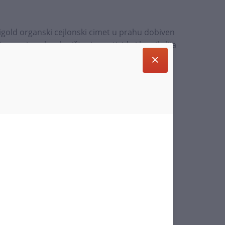
igold organski cejlonski cimet u prahu dobiven
je uzgojena bez korištenja pesticida i kemikalija
 kako bi se smanjio broj nametnika i povećali
aditive.
tpunjuje blagdanske i sve ostale deserte kao
, biskviti, voćne salate i kompoti. Dodavanjem
še ili mueslije dobivate mirisan i ukusan
itcima poput kave, čaja, likera i vrućeg kakaa.
hu
žete dodati kolačima, voćnim salatama,