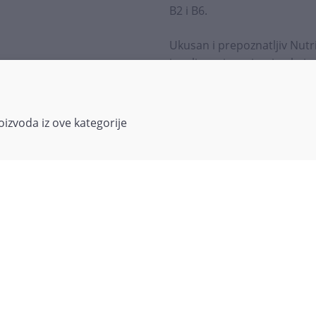
B2 i B6.
Ukusan i prepoznatljiv Nutr
je mljevenjem sirovine koja 
kojima se obično tretira tlo
prinosi te ne sadrži dodane 
izvoda iz ove kategorije
Cejlonski cimet u prahu upo
što su pite i štrudle, kolači
cejlonskog cimeta u žitne ka
doručak, a izvrstan je u nap
Sastojci:
100% cejlonski cimet u pra
Način primjene:
Cejlonski cimet u prahu mo