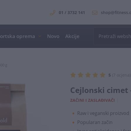
01 / 3732 141
shop@fitness.
ortska oprema
Novo
Akcije
500 g
5
(7 ocjena)
Cejlonski cimet 
|
ZAČINI I ZASLAĐIVAČI
Raw i veganski proizvod
Popularan začin