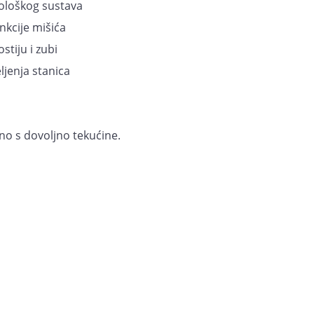
ološkog sustava
kcije mišića
tiju i zubi
ljenja stanica
no s dovoljno tekućine.