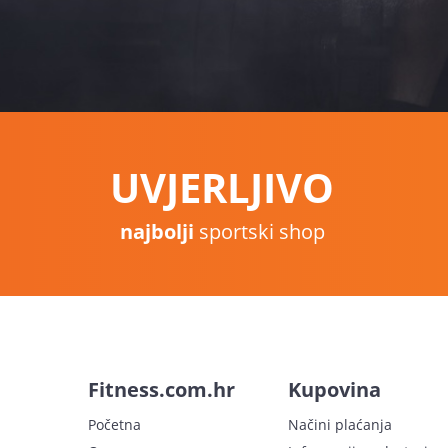
UVJERLJIVO
najbolji
sportski shop
Fitness.com.hr
Kupovina
Početna
Načini plaćanja