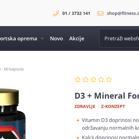
01 / 3732 141
shop@fitness.
ortska oprema
Novo
Akcije
 - 60 kapsula
D3 + Mineral For
|
ZDRAVLJE
Z-KONZEPT
Vitamin D3 doprinosi no
održavanju normalnih ko
Kalcij doprinosi normaln