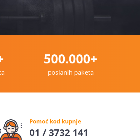
+
500.000+
ca
poslanih paketa
Pomoć kod kupnje
01 / 3732 141