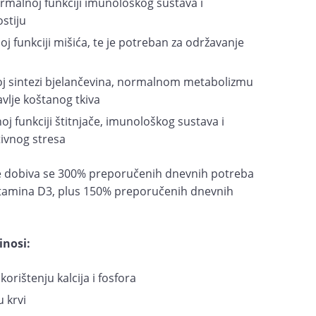
rmalnoj funkciji imunološkog sustava i
stiju
oj funkciji mišića, te je potreban za održavanje
j sintezi bjelančevina, normalnom metabolizmu
avlje koštanog tkiva
j funkciji štitnjače, imunološkog sustava i
tivnog stresa
 dobiva se 300% preporučenih dnevnih potreba
vitamina D3, plus 150% preporučenih dnevnih
inosi:
korištenju kalcija i fosfora
u krvi