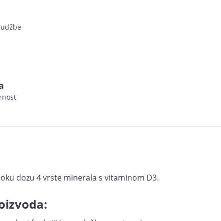
arudžbe
a
rnost
isoku dozu 4 vrste minerala s vitaminom D3.
oizvoda: