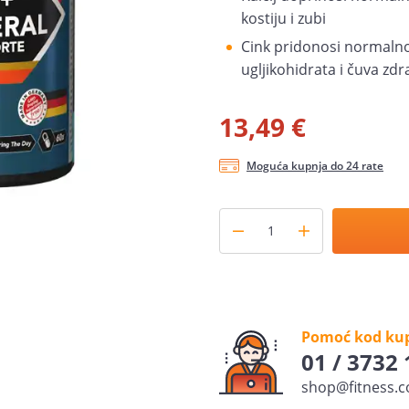
kostiju i zubi
Cink pridonosi normalno
ugljikohidrata i čuva zdr
13,49 €
Moguća kupnja do 24 rate
Pomoć kod ku
01 / 3732
shop@fitness.c