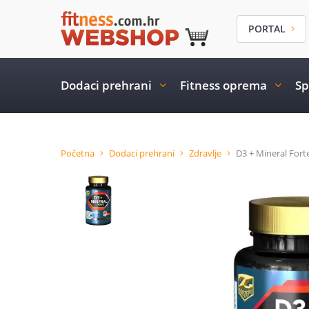
PORTAL
Dodaci prehrani
Fitness oprema
Sp
Početna
Dodaci prehrani
Zdravlje
D3 + Mineral Forte