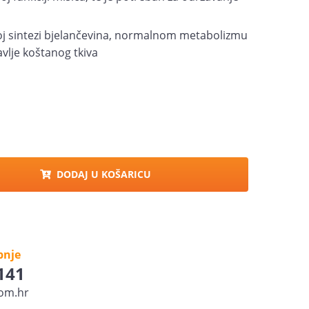
j sintezi bjelančevina, normalnom metabolizmu
avlje koštanog tkiva
DODAJ U KOŠARICU
pnje
 141
om.hr