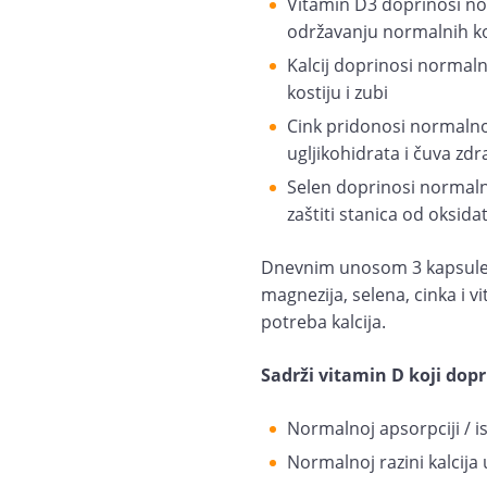
Vitamin D3 doprinosi no
održavanju normalnih ko
Kalcij doprinosi normaln
kostiju i zubi
Cink pridonosi normalno
ugljikohidrata i čuva zdr
Selen doprinosi normalno
zaštiti stanica od oksida
Dnevnim unosom 3 kapsule
magnezija, selena, cinka i 
potreba kalcija.
Sadrži vitamin D koji dopr
Normalnoj apsorpciji / is
Normalnoj razini kalcija 