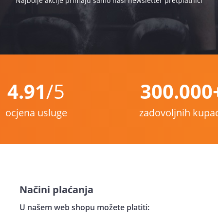
Najbolje akcije primaju samo naši newsletter pretplatnici
4.91
/5
300.000
ocjena usluge
zadovoljnih kupa
Načini plaćanja
U našem web shopu možete platiti: