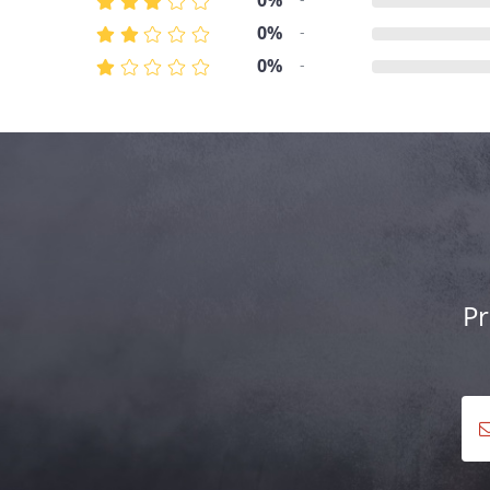
0%
0%
-
0%
-
Pr