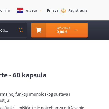
com.hr
Prijava
Registracija
HR / EUR
KOŠARICA
0
0,00 €
te - 60 kapsula
rmalnoj funkciji imunološkog sustava i
stiju
oj funkciji mišića, te je potreban za održavanje