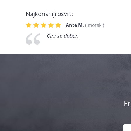
Najkorisniji osvrt:
Ante M.
(Imotski)
Čini se dobar.
Pr