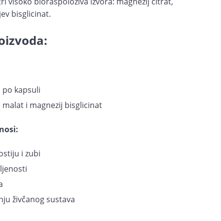
ri visoko bioraspoloživa izvora: magnezij citrat,
v bisglicinat.
oizvoda:
 po kapsuli
 malat i magnezij bisglicinat
nosi:
tiju i zubi
ljenosti
a
ju živčanog sustava