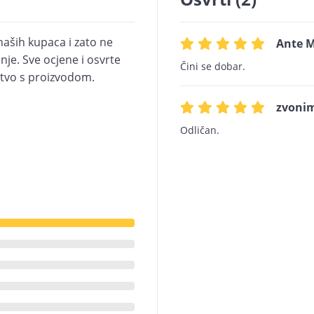
naših kupaca i zato ne
Ante M
je. Sve ocjene i osvrte
Čini se dobar.
kustvo s proizvodom.
zvonim
Odličan.