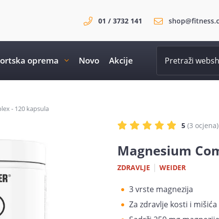
01 / 3732 141
shop@fitness.
ortska oprema
Novo
Akcije
ex - 120 kapsula
5
(3 ocjena)
Magnesium Comp
|
ZDRAVLJE
WEIDER
3 vrste magnezija
Za zdravlje kosti i mišića