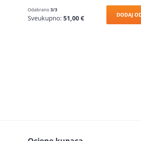
Odabrano
3/3
DODAJ O
Sveukupno:
51,00 €
Ocjene kupaca