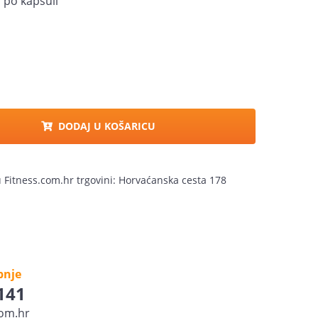
 po kapsuli
DODAJ U KOŠARICU
u Fitness.com.hr trgovini: Horvaćanska cesta 178
pnje
 141
om.hr