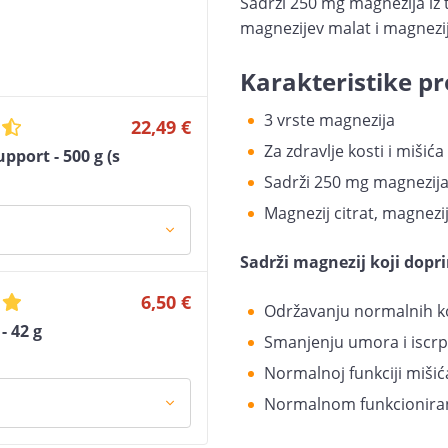
Sadrži 250 mg magnezija iz t
magnezijev malat i magnezije
Karakteristike pr
3 vrste magnezija
22,49 €
Za zdravlje kosti i mišića
port - 500 g (s
Sadrži 250 mg magnezija
Magnezij citrat, magnezij
Sadrži magnezij koji dopri
6,50 €
Održavanju normalnih kos
- 42 g
Smanjenju umora i iscrp
Normalnoj funkciji mišić
Normalnom funkcioniran