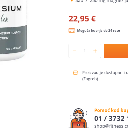
Sadrži 250 mg magnezija
22,95 €
Moguća kupnja do 24 rate
Proizvod je dostupan i 
(Zagreb)
Pomoć kod ku
01 / 3732
shop@fitness.c