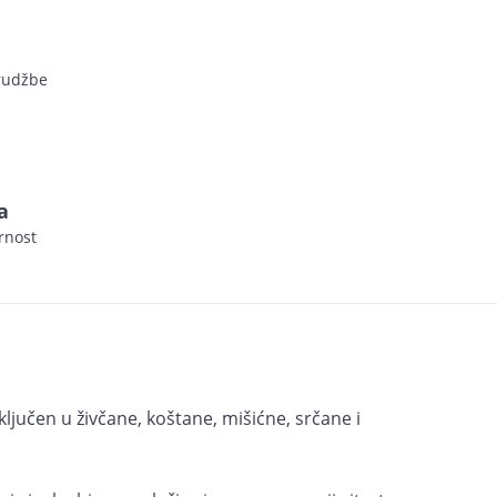
arudžbe
a
rnost
uključen u živčane, koštane, mišićne, srčane i