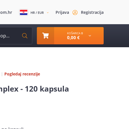
com.hr
Prijava
Registracija
HR / EUR
KOŠARICA
0
0,00 €
|
Pogledaj recenzije
lex - 120 kapsula