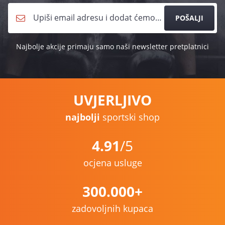
POŠALJI
Najbolje akcije primaju samo naši newsletter pretplatnici
UVJERLJIVO
najbolji
sportski shop
4.91
/5
ocjena usluge
300.000+
zadovoljnih kupaca