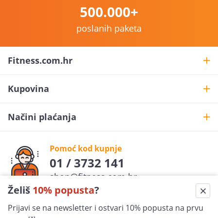
500.000+
poslanih paketa
Fitness.com.hr
Kupovina
Načini plaćanja
Pomoć kod kupnje
01 / 3732 141
shop@fitness.com.hr
Želiš
10% popusta
?
Fit
ness
.com.hr
Prijavi se na newsletter i ostvari 10% popusta na prvu
pratite nas