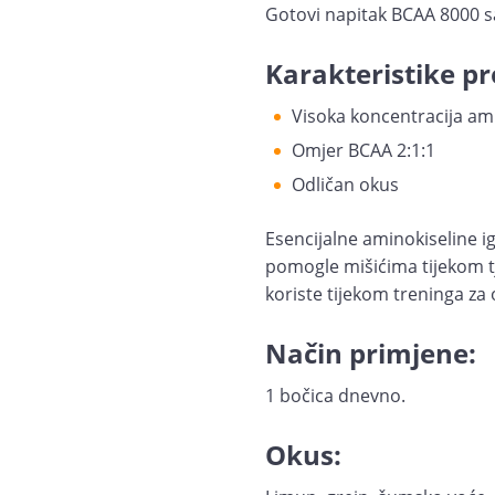
Gotovi napitak BCAA 8000 sa
Karakteristike pr
Visoka koncentracija amino
Omjer BCAA 2:1:1
Odličan okus
Esencijalne aminokiseline i
pomogle mišićima tijekom tje
koriste tijekom treninga za
Način primjene:
1 bočica dnevno.
Okus: