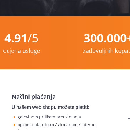
4.91
/5
300.000
ocjena usluge
zadovoljnih kupa
Načini plaćanja
U našem web shopu možete platiti:
gotovinom prilikom preuzimanja
općom uplatnicom / virmanom / internet