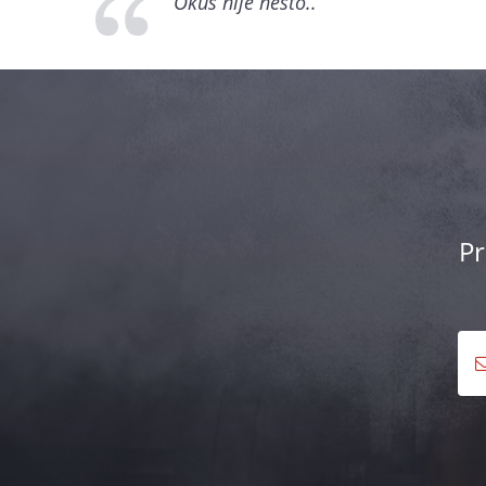
Okus nije nesto..
Pr