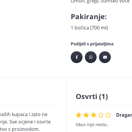
Limun, grejp, šumsko voće
Pakiranje:
1 bočica (700 ml)
Podijeli s prijateljima
Osvrti (1)
naših kupaca i zato ne
Draga
je. Sve ocjene i osvrte
Okus nije nesto..
kustvo s proizvodom.