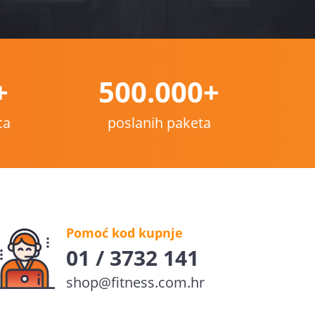
+
500.000+
ca
poslanih paketa
Pomoć kod kupnje
01 / 3732 141
shop@fitness.com.hr