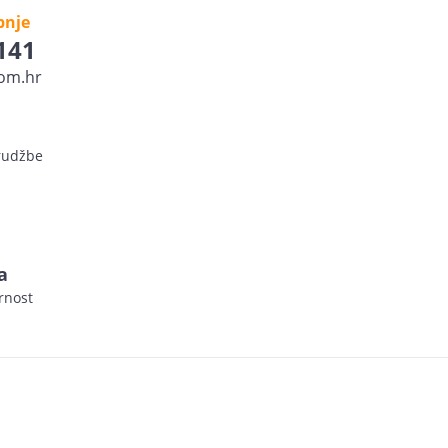
pnje
 141
om.hr
arudžbe
a
rnost