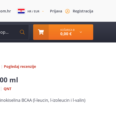
com.hr
Prijava
Registracija
HR / EUR
KOŠARICA
0
0,00 €
|
Pogledaj recenzije
700 ml
|
QNT
kiselina BCAA (l-leucin, l-izoleucin i l-valin)