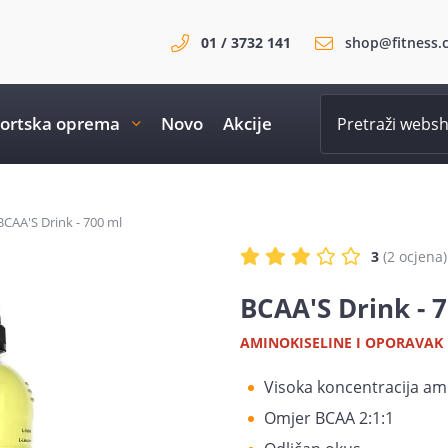
01 / 3732 141
shop@fitness.
ortska oprema
Novo
Akcije
BCAA'S Drink - 700 ml
3
(2 ocjena)
BCAA'S Drink - 
AMINOKISELINE I OPORAVAK
Visoka koncentracija amino
Omjer BCAA 2:1:1