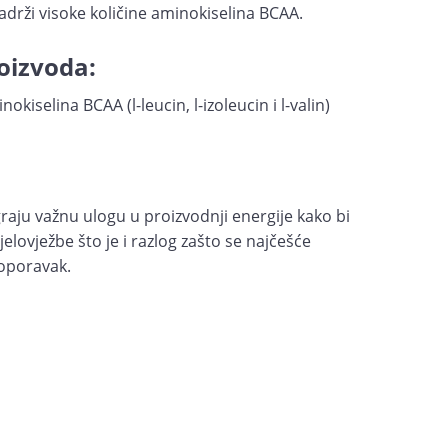
drži visoke količine aminokiselina BCAA.
oizvoda:
kiselina BCAA (l-leucin, l-izoleucin i l-valin)
graju važnu ulogu u proizvodnji energije kako bi
lovježbe što je i razlog zašto se najčešće
 oporavak.