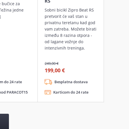
RS
e bučice za
Težina jedne
Sobni bicikl Zipro Beat RS
g
pretvorit će vaš stan u
privatnu teretanu kad god
vam zatreba. Možete birati
između 8 razina otpora -
od lagane vožnje do
intenzivnih treninga.
249,00 €
199,00 €
m do 24 rate
Besplatna dostava
 kod PARACOT15
Karticom do 24 rate