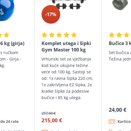
-17%
6 kg (girja)
Komplet utega i šipki
Bučice 3 
Gym Master 100 kg
g s ručkom
Set bučica 
m - Girja -
Vrhunski set za vježbanje
Težina jedn
kg.
kod kuće ukupne težine
veće od 100 kg. Sastoji se
od: 1x ravna šipka 220 cm,
1x zakrivljena EZ šipka, 2x
kratke šipke za podesive
bučice i 85 kg utega.
24,00 €
257,98 €
215,00 €
do 24 rate
Kartico