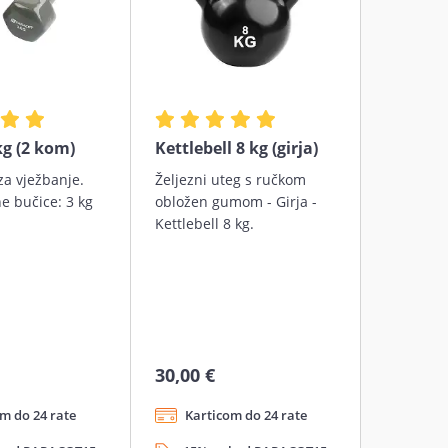
kg (2 kom)
Kettlebell 8 kg (girja)
za vježbanje.
Željezni uteg s ručkom
e bučice: 3 kg
obložen gumom - Girja -
Kettlebell 8 kg.
30,00 €
m do 24 rate
Karticom do 24 rate