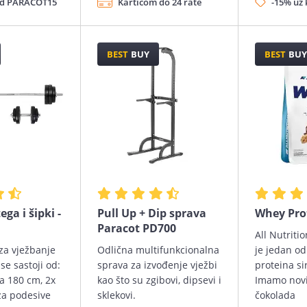
od PARACOT15
Karticom do 24 rate
-15% uz
BEST
BUY
BEST
BUY
ga i šipki -
Pull Up + Dip sprava
Whey Prot
Paracot PD700
All Nutriti
za vježbanje
Odlična multifunkcionalna
je jedan od
se sastoji od:
sprava za izvođenje vježbi
proteina si
a 180 cm, 2x
kao što su zgibovi, dipsevi i
Imamo novi
za podesive
sklekovi.
čokolada