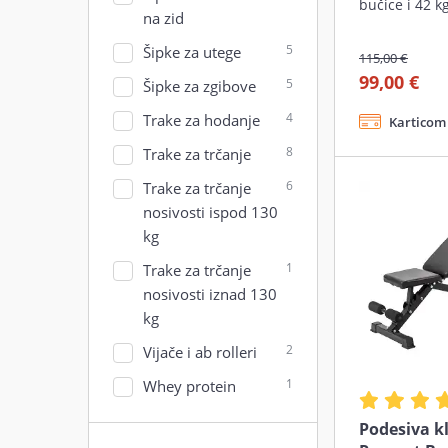
bučice i 42 k
na zid
5
Šipke za utege
115,00 €
99,00 €
5
Šipke za zgibove
4
Trake za hodanje
Karticom 
8
Trake za trčanje
6
Trake za trčanje
nosivosti ispod 130
kg
1
Trake za trčanje
nosivosti iznad 130
kg
2
Vijače i ab rolleri
1
Whey protein
Podesiva k