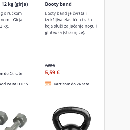
 12 kg (girja)
Booty band
eg s ručkom
Booty band je čvrsta i
mom - Girja -
izdržljiva elastična traka
2 kg.
koja služi za jačanje nogu i
gluteusa (stražnjice).
7,99 €
5,59 €
m do 24 rate
 kod PARACOT15
Karticom do 24 rate