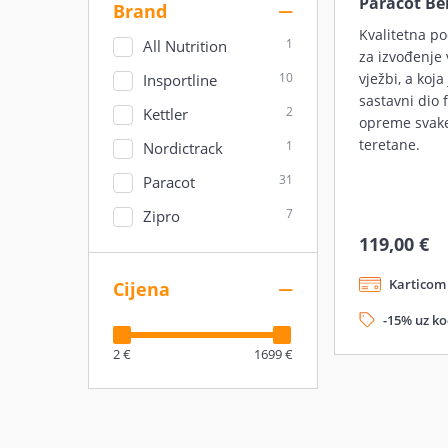
Paracot Be
Brand
Kvalitetna p
1
All Nutrition
za izvođenje 
10
vježbi, a koja
Insportline
sastavni dio 
2
Kettler
opreme svak
teretane.
1
Nordictrack
31
Paracot
7
Zipro
119,00 €
Karticom 
Cijena
-15% uz k
2 €
1699 €