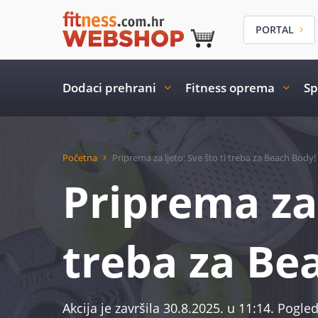
PORTAL
Dodaci prehrani
Fitness oprema
Sp
Početna
Priprema za ljeto: Sve što ti treba za Beach Body!
Priprema za 
treba za Be
Akcija je završila 30.8.2025. u 11:14. Pogled