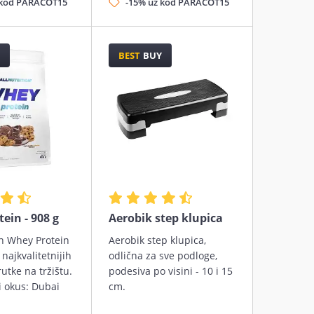
 kod PARACOT15
-15% uz kod PARACOT15
BEST
BUY
ein - 908 g
Aerobik step klupica
on Whey Protein
Aerobik step klupica,
 najkvalitetnijih
odlična za sve podloge,
rutke na tržištu.
podesiva po visini - 10 i 15
 okus: Dubai
cm.