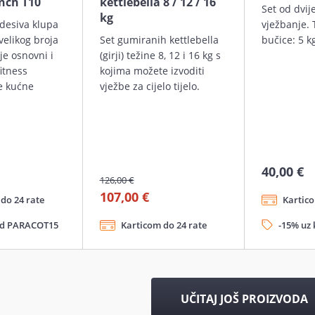
nch T10
kettlebella 8 / 12 / 16
Set od dvij
kg
odesiva klupa
vježbanje. 
velikog broja
Set gumiranih kettlebella
bučice: 5 k
 je osnovni i
(girji) težine 8, 12 i 16 kg s
fitness
kojima možete izvoditi
e kućne
vježbe za cijelo tijelo.
40,00 €
126,00 €
107,00 €
do 24 rate
Kartico
od PARACOT15
Karticom do 24 rate
-15% uz
UČITAJ JOŠ PROIZVODA