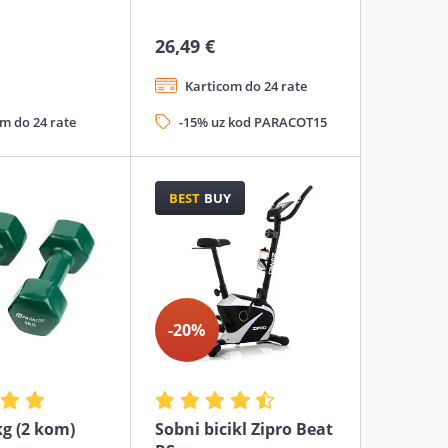
26,49 €
Karticom do 24 rate
m do 24 rate
-15% uz kod PARACOT15
BEST
BUY
-20%
kg (2 kom)
Sobni bicikl Zipro Beat