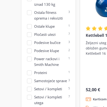
iznad 130 kg
3
Ostala fitness
oprema i rekviziti
1
Ostale klupe
7
Pločasti utezi
Kettlebell 1
3
Podesive bučice
Željezni ute
obložen gumo
2
Podesive klupe
Kettlebell 16 
1
Power rackovi i
Smith Machine
1
Proteini
3
Samostojeće sprave
5
Setovi / kompleti
52,00 €
7
Setovi / kompleti
Karticom 
utega