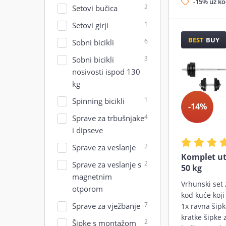
-15% uz k
2
Setovi bučica
1
Setovi girji
BEST
BUY
6
Sobni bicikli
3
Sobni bicikli
nosivosti ispod 130
kg
1
Spinning bicikli
-14%
4
Sprave za trbušnjake
i dipseve
2
Sprave za veslanje
Komplet ute
2
Sprave za veslanje s
50 kg
magnetnim
Vrhunski set 
otporom
kod kuće koji 
7
Sprave za vježbanje
1x ravna šipk
kratke šipke 
2
Šipke s montažom