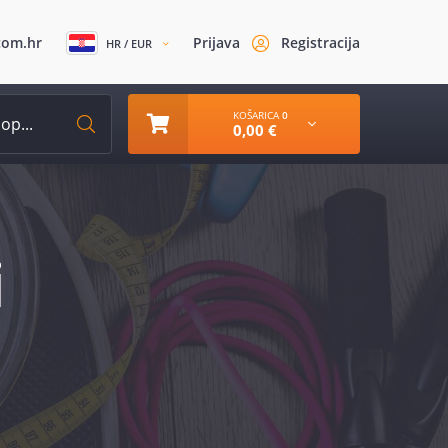
com.hr
Prijava
Registracija
HR / EUR
KOŠARICA
0
0,00 €
i