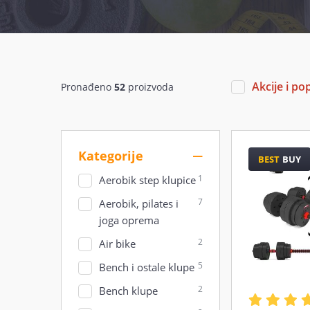
Akcije i po
Pronađeno
52
proizvoda
Kategorije
BEST
BUY
1
Aerobik step klupice
7
Aerobik, pilates i
joga oprema
2
Air bike
5
Bench i ostale klupe
2
Bench klupe