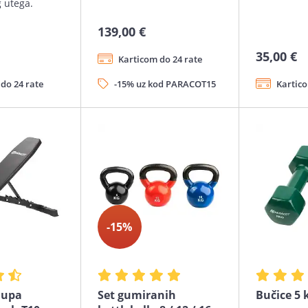
g utega.
139,00 €
35,00 €
Karticom do 24 rate
do 24 rate
-15% uz kod PARACOT15
Kartico
-15%
lupa
Set gumiranih
Bučice 5 