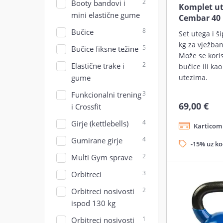
2
Booty bandovi i
Komplet ute
mini elastične gume
Cembar 40
8
Bučice
Set utega i ši
kg za vježban
5
Bučice fiksne težine
Može se koris
2
Elastične trake i
bučice ili kao
utezima.
gume
3
Funkcionalni trening
69,00 €
i Crossfit
4
Girje (kettlebells)
Karticom 
4
Gumirane girje
-15% uz k
2
Multi Gym sprave
3
Orbitreci
2
Orbitreci nosivosti
ispod 130 kg
1
Orbitreci nosivosti