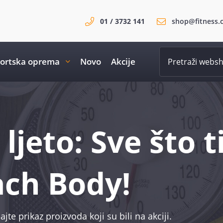
01 / 3732 141
shop@fitness.
ortska oprema
Novo
Akcije
ljeto: Sve što t
ach Body!
ajte prikaz proizvoda koji su bili na akciji.