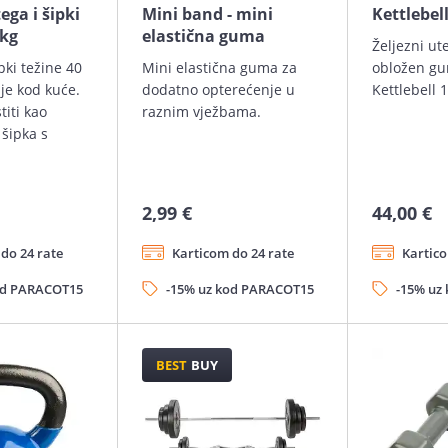
ga i šipki
Mini band - mini
Kettlebell
 kg
elastična guma
Željezni ut
pki težine 40
Mini elastična guma za
obložen gu
je kod kuće.
dodatno opterećenje u
Kettlebell 1
titi kao
raznim vježbama.
 šipka s
2,99 €
44,00 €
do 24 rate
Karticom do 24 rate
Kartico
od PARACOT15
-15% uz kod PARACOT15
-15% uz
BEST
BUY