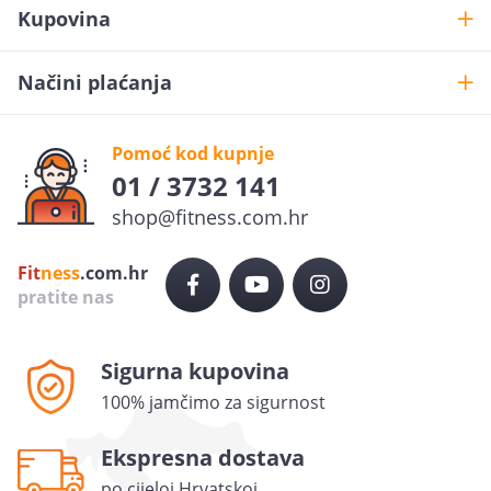
Kupovina
Načini plaćanja
Pomoć kod kupnje
01 / 3732 141
shop@fitness.com.hr
Fit
ness
.com.hr
pratite nas
Želiš
10% popusta
?
Prijavi se na newsletter i ostvari 10% popusta na prvu
Sigurna kupovina
narudžbu.
100% jamčimo za sigurnost
POŠALJI
Ekspresna dostava
po cijeloj Hrvatskoj
Ovime dajem privolu da se moj osobni podatak (e-mail