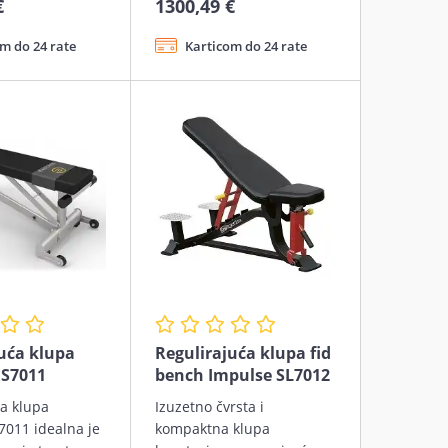
€
1300,49 €
m do 24 rate
Karticom do 24 rate
uća klupa
Regulirajuća klupa fid
ES7011
bench Impulse SL7012
ća klupa
Izuzetno čvrsta i
7011 idealna je
kompaktna klupa