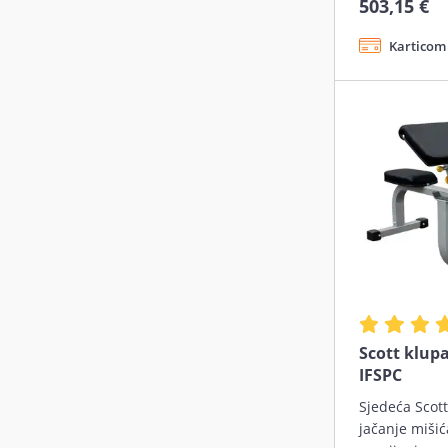
503,15 €
Karticom 
Scott klup
IFSPC
Sjedeća Scott
jačanje mišić