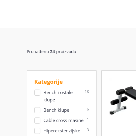
Pronađeno
24
proizvoda
Kategorije
18
Bench i ostale
klupe
6
Bench klupe
1
Cable cross mašine
3
Hiperekstenzijske