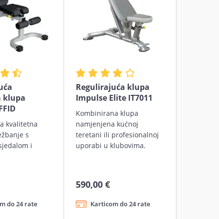
uća
Regulirajuća klupa
 klupa
Impulse Elite IT7011
FFID
Kombinirana klupa
a kvalitetna
namjenjena kućnoj
ežbanje s
teretani ili profesionalnoj
sjedalom i
uporabi u klubovima.
590,00 €
m do 24 rate
Karticom do 24 rate