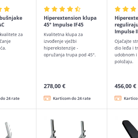
rbušnjake
Hiperextension klupa
Hiperext
AC
45° Impulse IF45
reguliraj
Impulse 
kvalitete za
Kvalitetna klupa za
ačanje
izvođenje vježbi
Ojačajte st
ća.
hiperekstenzije -
dio leđa i 
opružanja trupa pod 45°.
udobnom i
položaju.
278,00 €
456,00 €
do 24 rate
Karticom do 24 rate
Kartico