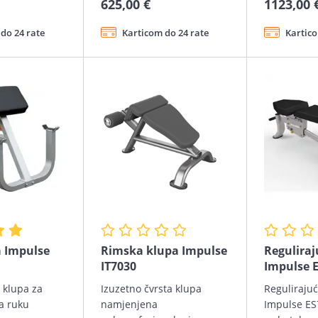
625,00 €
1123,00 
do 24 rate
Karticom do 24 rate
Kartico
a Impulse
Rimska klupa Impulse
Reguliraj
IT7030
Impulse 
 klupa za
Izuzetno čvrsta klupa
Reguliraju
a ruku
namjenjena
Impulse ES