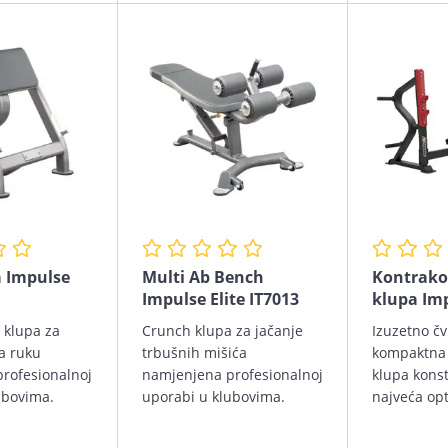
a Impulse
Multi Ab Bench
Kontrako
Impulse Elite IT7013
klupa Im
 klupa za
Crunch klupa za jačanje
Izuzetno čv
a ruku
trbušnih mišića
kompaktna 
rofesionalnoj
namjenjena profesionalnoj
klupa kons
ubovima.
uporabi u klubovima.
najveća op