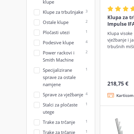
klupe
3
Klupe za trbušnjake
Klupa za t
2
Ostale klupe
Impulse IF
1
Pločasti utezi
Klupa visoke 
vježbanje i j
4
Podesive klupe
trbušnih miši
2
Power rackovi i
Smith Machine
1
Specijalizirane
sprave za ostale
218,75 €
namjene
4
Sprave za vježbanje
Karticom 
1
Stalci za pločaste
utege
1
Trake za trčanje
1
Trake za trčanje