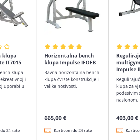
 klupa
Horizontalna bench
Reguliraj
te IT7015
klupa Impulse IFOFB
multigym
Impulse I
bench klupa
Ravna horizontalna bench
ekreativnoj i
klupa čvrste konstrukcije i
Regulirajuć
oj uporabi u
velike nosivosti.
klupa za vj
podesivim 
naslonom.
665,00 €
403,00 €
do 24 rate
Karticom do 24 rate
Kartico