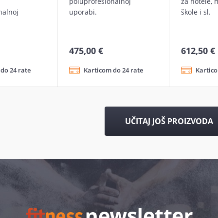
poluprofesionalnoj
za hotele, 
nalnoj
uporabi.
škole i sl.
475,00 €
612,50 €
do 24 rate
Karticom do 24 rate
Kartico
UČITAJ JOŠ PROIZVODA