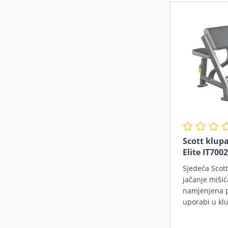
Scott klup
Elite IT7002
Sjedeća Scott
jačanje mišić
namjenjena p
uporabi u kl