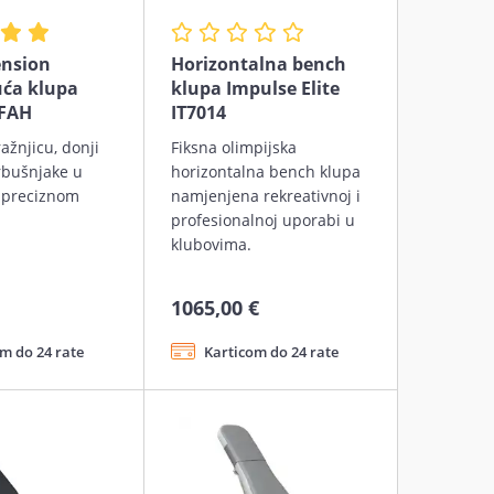
ension
Horizontalna bench
uća klupa
klupa Impulse Elite
IFAH
IT7014
ražnjicu, donji
Fiksna olimpijska
trbušnjake u
horizontalna bench klupa
 preciznom
namjenjena rekreativnoj i
profesionalnoj uporabi u
klubovima.
1065,00 €
m do 24 rate
Karticom do 24 rate