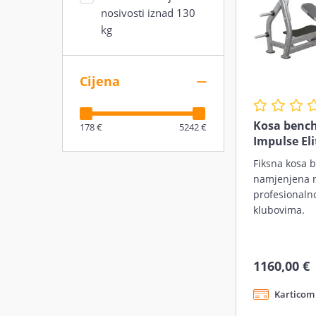
nosivosti iznad 130
kg
Cijena
Kosa bench
178 €
5242 €
Impulse Eli
Fiksna kosa 
namjenjena r
profesionaln
klubovima.
1160,00 €
Karticom 