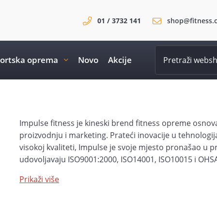
01 / 3732 141
shop@fitness.
ortska oprema
Novo
Akcije
Impulse fitness je kineski brend fitness opreme osnovan
proizvodnju i marketing. Prateći inovacije u tehnologi
visokoj kvaliteti, Impulse je svoje mjesto pronašao u p
udovoljavaju ISO9001:2000, ISO14001, ISO10015 i OHSAS
dostupna u tisućama fitness centara diljem svijeta, a z
Prikaži više
Impulse opremu i za vlastiti dom.