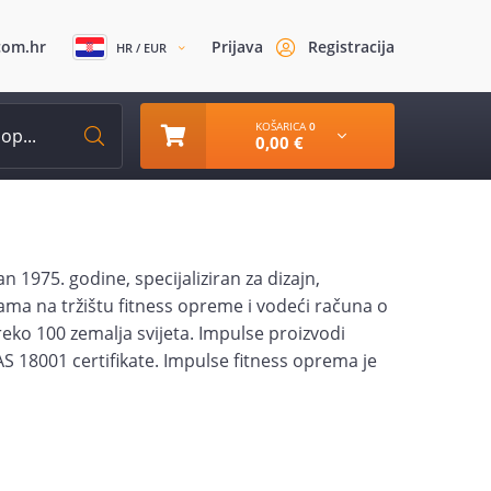
com.hr
Prijava
Registracija
HR / EUR
KOŠARICA
0
0,00 €
 1975. godine, specijaliziran za dizajn,
jama na tržištu fitness opreme i vodeći računa o
reko 100 zemalja svijeta. Impulse proizvodi
 18001 certifikate. Impulse fitness oprema je
bog prihvatljivih cijena mnogi se odlučuju za