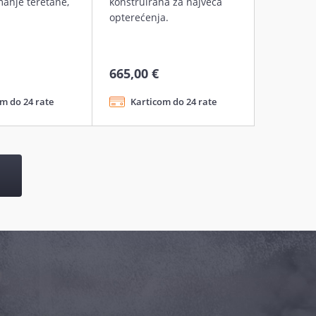
manje teretane,
konstruirana za najveća
opterećenja.
665,00 €
m do 24 rate
Karticom do 24 rate