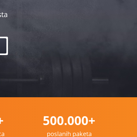
sta
+
500.000+
ca
poslanih paketa