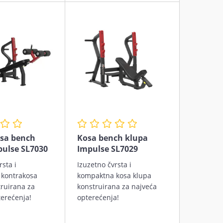
sa bench
Kosa bench klupa
pulse SL7030
Impulse SL7029
rsta i
Izuzetno čvrsta i
kontrakosa
kompaktna kosa klupa
truirana za
konstruirana za najveća
terećenja!
opterećenja!