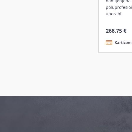
namijenjena
poluprofesio
uporabi.
268,75 €
Karticom 