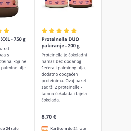
 XXL - 750 g
Proteinella DUO
pakiranje - 200 g
z od
kaa s
Proteinella je čokoladni
teina, koji ne
namaz bez dodanog
i palmino ulje.
šećera i palminog ulja,
dodatno obogaćen
proteinima. Ovaj paket
sadrži 2 proteinelle -
tamna čokolada i bijela
čokolada.
8,70 €
do 24 rate
Karticom do 24 rate