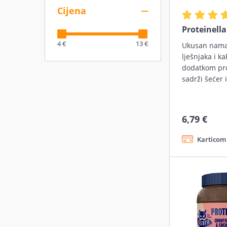
Cijena
Proteinella
4 €
13 €
Ukusan nama
lješnjaka i ka
dodatkom pro
sadrži šećer 
6,79 €
Karticom 