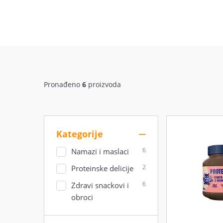
Pronađeno
6
proizvoda
Kategorije
6
Namazi i maslaci
2
Proteinske delicije
6
Zdravi snackovi i
obroci