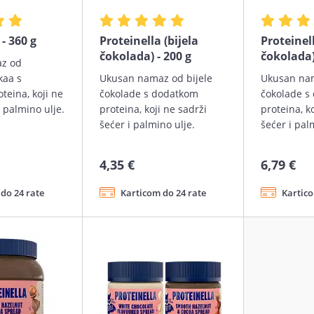
 - 360 g
Proteinella (bijela
Proteinell
čokolada) - 200 g
čokolada)
z od
kaa s
Ukusan namaz od bijele
Ukusan nam
teina, koji ne
čokolade s dodatkom
čokolade s
i palmino ulje.
proteina, koji ne sadrži
proteina, k
šećer i palmino ulje.
šećer i pal
4,35 €
6,79 €
do 24 rate
Karticom do 24 rate
Kartico