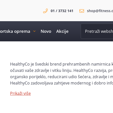
01 / 3732 141
shop@fitness.
ortska oprema
Novo
Akcije
HealthyCo je švedski brend prehrambenih namirnica ko
očuvati vaše zdravlje i vitku liniju. HealthyCo razvija, 
organsko porijeklo, reducirani udio šećera, zdravlje i 
HealthyCo zadovoljava zahtjeve modernog i dobro info
organsko porijeklo, zdravstvenu prihvatljivost i funkci
Prikaži više
pristupačnost. Uživajte u proizvodima brenda HealthyCo