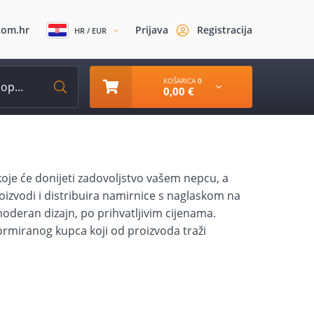
com.hr
Prijava
Registracija
HR / EUR
KOŠARICA
0
0,00 €
je će donijeti zadovoljstvo vašem nepcu, a
proizvodi i distribuira namirnice s naglaskom na
moderan dizajn, po prihvatljivim cijenama.
rmiranog kupca koji od proizvoda traži
onalnost, uz važnu stavku - cjenovnu
, bez grižnje savjesti!