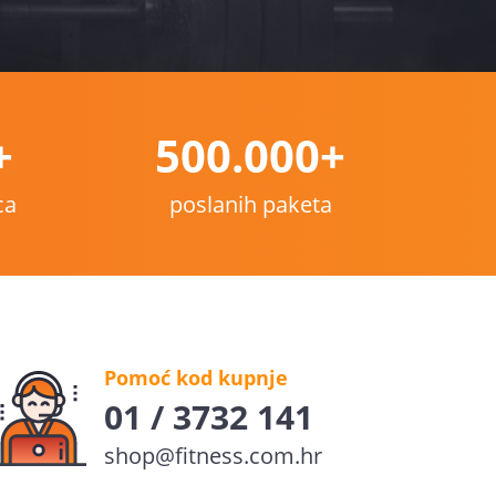
+
500.000+
ca
poslanih paketa
Pomoć kod kupnje
01 / 3732 141
shop@fitness.com.hr