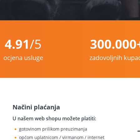
4.91
/5
300.000
ocjena usluge
zadovoljnih kupa
Načini plaćanja
U našem web shopu možete platiti:
gotovinom prilikom preuzimanja
općom uplatnicom / virmanom / internet