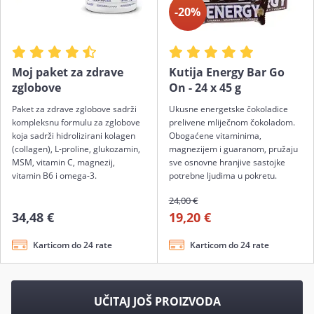
-20%
Moj paket za zdrave
Kutija Energy Bar Go
zglobove
On - 24 x 45 g
Paket za zdrave zglobove sadrži
Ukusne energetske čokoladice
kompleksnu formulu za zglobove
prelivene mliječnom čokoladom.
koja sadrži hidrolizirani kolagen
Obogaćene vitaminima,
(collagen), L-proline, glukozamin,
magnezijem i guaranom, pružaju
MSM, vitamin C, magnezij,
sve osnovne hranjive sastojke
vitamin B6 i omega-3.
potrebne ljudima u pokretu.
24,00 €
34,48 €
19,20 €
Karticom do 24 rate
Karticom do 24 rate
UČITAJ JOŠ PROIZVODA