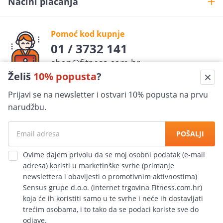
Načini plaćanja
Pomoć kod kupnje
01 / 3732 141
shop@fitness.com.hr
Želiš
10% popusta
?
Fit
ness
.com.hr
Prijavi se na newsletter i ostvari 10% popusta na prvu
pratite nas
narudžbu.
Sigurna kupovina
POŠALJI
100% jamčimo za sigurnost
Ovime dajem privolu da se moj osobni podatak (e-mail
adresa) koristi u marketinške svrhe (primanje
Ekspresna dostava
newslettera i obavijesti o promotivnim aktivnostima)
po cijeloj Hrvatskoj
Sensus grupe d.o.o. (internet trgovina Fitness.com.hr)
koja će ih koristiti samo u te svrhe i neće ih dostavljati
trećim osobama, i to tako da se podaci koriste sve do
Sva prava pridržana
© fitness.com.hr 2006-2026.
odjave.