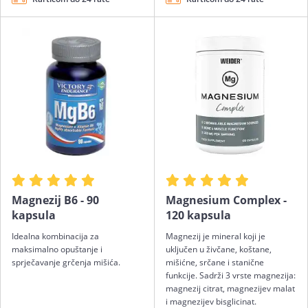
Magnezij B6 - 90
Magnesium Complex -
kapsula
120 kapsula
Idealna kombinacija za
Magnezij je mineral koji je
maksimalno opuštanje i
uključen u živčane, koštane,
sprječavanje grčenja mišića.
mišićne, srčane i stanične
funkcije. Sadrži 3 vrste magnezija:
magnezij citrat, magnezijev malat
i magnezijev bisglicinat.