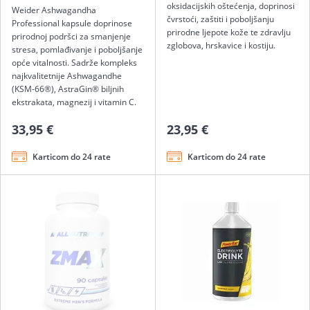
oksidacijskih oštećenja, doprinosi
Weider Ashwagandha
čvrstoći, zaštiti i poboljšanju
Professional kapsule doprinose
prirodne ljepote kože te zdravlju
prirodnoj podršci za smanjenje
zglobova, hrskavice i kostiju.
stresa, pomlađivanje i poboljšanje
opće vitalnosti. Sadrže kompleks
najkvalitetnije Ashwagandhe
(KSM-66®), AstraGin® biljnih
ekstrakata, magnezij i vitamin C.
33,95 €
23,95 €
Karticom do 24 rate
Karticom do 24 rate