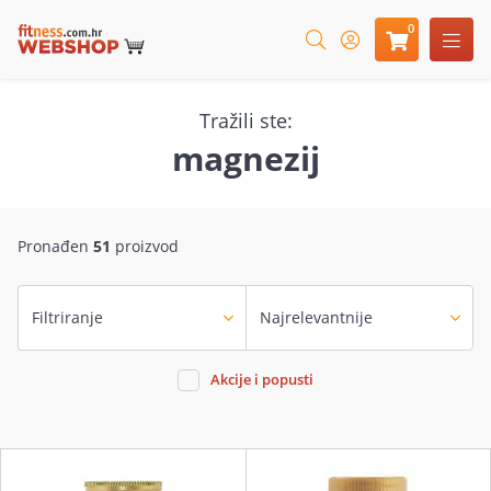
0
Tražili ste:
magnezij
Pronađen
51
proizvod
Filtriranje
Akcije i popusti