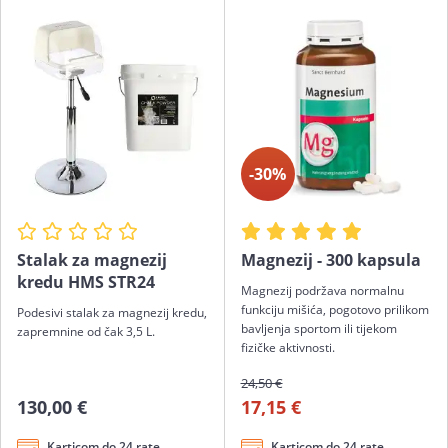
-30%
Stalak za magnezij
Magnezij - 300 kapsula
kredu HMS STR24
Magnezij podržava normalnu
funkciju mišića, pogotovo prilikom
Podesivi stalak za magnezij kredu,
bavljenja sportom ili tijekom
zapremnine od čak 3,5 L.
fizičke aktivnosti.
24,50 €
130,00 €
17,15 €
Karticom do 24 rate
Karticom do 24 rate