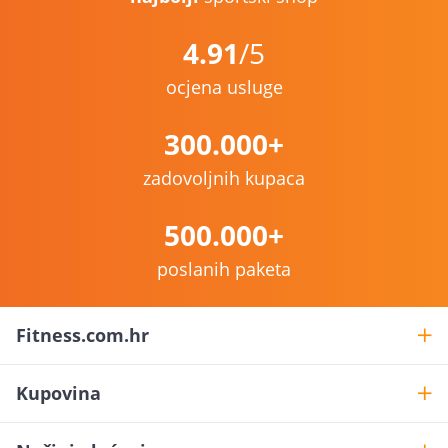
4.91
/5
ocjena usluge
300.000+
zadovoljnih kupaca
500.000+
poslanih paketa
Fitness.com.hr
Kupovina