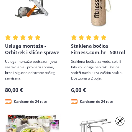
Usluga montaže -
Staklena bočica
Orbitrek i slične sprave
Fitness.com.hr - 500 ml
Usluga montaže podrazumijeva
Staklena bočica za vodu, sok ili
sastavljanje i provjeru sprave,
bilo koji drugii napitak. Bočica
brzo i sigurno od strane našeg
sadrži navlaku za zaštitu stakla.
servisera.
Dostupna u 2 boje.
80,00 €
6,00 €
Karticom do 24 rate
Karticom do 24 rate