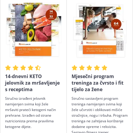
14-dnevni KETO
Mjesečni program
jelovnik za mršavljenje
treninga za čvrsto i fit
s receptima
tijelo za žene
Stručno izrađeni jelovnik
Stručno sastavljeni program
namijenjen svima koji žele
treninga namijenjen svima koji
mršaviti prateći ketogeni način
žele učvrstiti i oblikovati mišiće
prehrane. Izrađen od strane
stražnjice, nogu i trbuha. Program
nutricionista prema pravilima
treninga ne zahtijeva korištenje
ketogene dijete.
dodatne opreme i rekvizita.
Sastavio fitness trener.