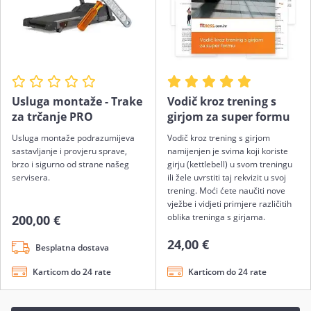
Usluga montaže - Trake
Vodič kroz trening s
za trčanje PRO
girjom za super formu
Usluga montaže podrazumijeva
Vodič kroz trening s girjom
sastavljanje i provjeru sprave,
namijenjen je svima koji koriste
brzo i sigurno od strane našeg
girju (kettlebell) u svom treningu
servisera.
ili žele uvrstiti taj rekvizit u svoj
trening. Moći ćete naučiti nove
vježbe i vidjeti primjere različitih
oblika treninga s girjama.
200,00 €
24,00 €
Besplatna dostava
Karticom do 24 rate
Karticom do 24 rate