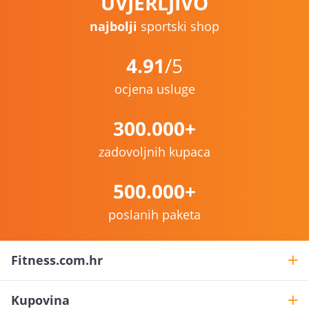
UVJERLJIVO
najbolji
sportski shop
4.91
/5
ocjena usluge
300.000+
zadovoljnih kupaca
500.000+
poslanih paketa
Fitness.com.hr
Kupovina