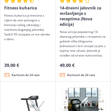
Fitness kuharica
14-dnevni jelovnik za
mršavljenje s
Fitness kuharica je kreirana s
receptima (Nova
ciljem da vam pomogne u
edicija)
kreiranju vašeg zdravijeg i
nutritivno bogatijeg jelovnika.
Nova verzija popularnog 14-
Sadrži 50 recepata za sve obroke
dnevnog jelovnika s receptima za
u danu.
gubitak viška kilograma.
Jednostavni i brzi recepti za jela u
kojima ćete uživati. Jelovnik je
izrađen od strane nutricionista.
39,00 €
49,00 €
Karticom do 24 rate
Karticom do 24 rate