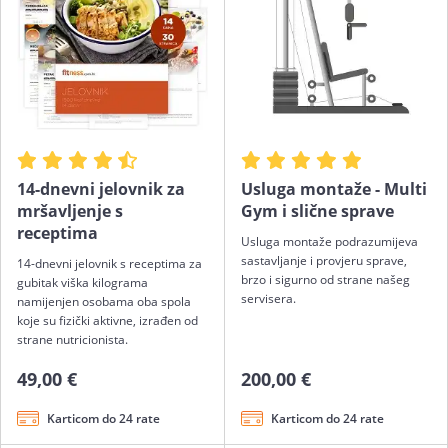
14-dnevni jelovnik za
Usluga montaže - Multi
mršavljenje s
Gym i slične sprave
receptima
Usluga montaže podrazumijeva
sastavljanje i provjeru sprave,
14-dnevni jelovnik s receptima za
brzo i sigurno od strane našeg
gubitak viška kilograma
servisera.
namijenjen osobama oba spola
koje su fizički aktivne, izrađen od
strane nutricionista.
49,00 €
200,00 €
Karticom do 24 rate
Karticom do 24 rate