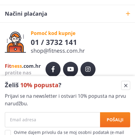
Načini plaćanja
Pomoć kod kupnje
01 / 3732 141
shop@fitness.com.hr
Želiš
10% popusta
?
Fit
ness
.com.hr
Prijavi se na newsletter i ostvari 10% popusta na prvu
pratite nas
narudžbu.
Sigurna kupovina
POŠALJI
100% jamčimo za sigurnost
Ovime dajem privolu da se moj osobni podatak (e-mail
adresa) koristi u marketinške svrhe (primanje
Ekspresna dostava
newslettera i obavijesti o promotivnim aktivnostima)
po cijeloj Hrvatskoj
Sensus grupe d.o.o. (internet trgovina Fitness.com.hr)
koja će ih koristiti samo u te svrhe i neće ih dostavljati