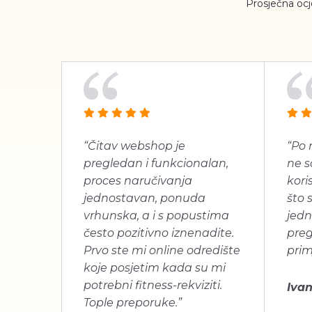
Prosječna oc
“Čitav webshop je
“Po 
pregledan i funkcionalan,
ne s
proces naručivanja
koris
jednostavan, ponuda
što 
vrhunska, a i s popustima
jedn
često pozitivno iznenadite.
pre
Prvo ste mi online odredište
prim
koje posjetim kada su mi
potrebni fitness-rekviziti.
Ivan
Tople preporuke.”