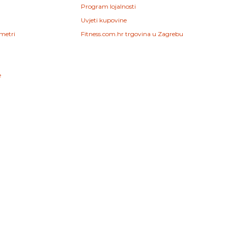
Program lojalnosti
Uvjeti kupovine
ometri
Fitness.com.hr trgovina u Zagrebu
e