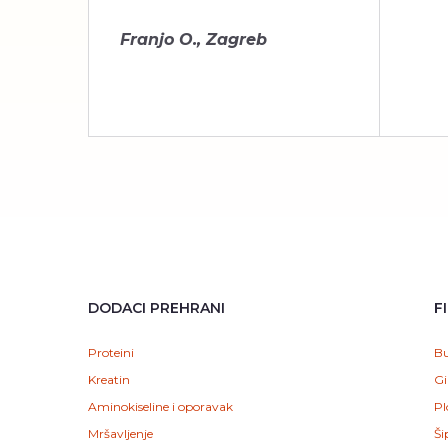
Franjo O., Zagreb
DODACI PREHRANI
F
Proteini
Bu
Kreatin
Gi
Aminokiseline i oporavak
Pl
Mršavljenje
Ši