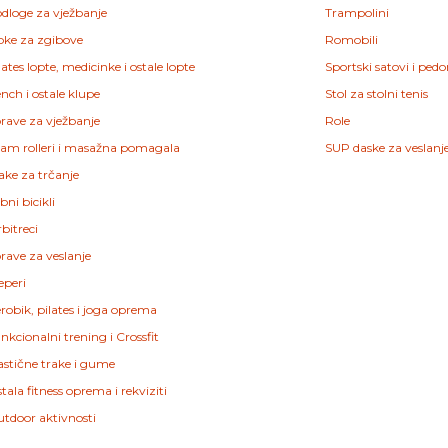
dloge za vježbanje
Trampolini
pke za zgibove
Romobili
lates lopte, medicinke i ostale lopte
Sportski satovi i ped
nch i ostale klupe
Stol za stolni tenis
rave za vježbanje
Role
am rolleri i masažna pomagala
SUP daske za veslanj
ake za trčanje
bni bicikli
bitreci
rave za veslanje
eperi
robik, pilates i joga oprema
nkcionalni trening i Crossfit
astične trake i gume
tala fitness oprema i rekviziti
tdoor aktivnosti