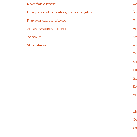
Povećanje mase
Po
Energetski stimulatori, napitci i gelovi
Ši
Pre-workout proizvodi
Pi
Zdravi snackovi i obroci
Be
Zdravlje
Sp
Stimulansi
Fo
Tr
So
Or
Sp
St
Ae
Fu
El
Os
Ou