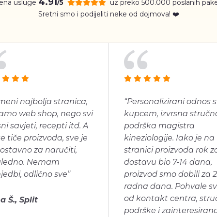
4.91
jena usluge
uz preko 500.000 poslanih pake
/5
Sretni smo i podijeliti neke od dojmova! ❤️
meni najbolja stranica,
“Personalizirani odnos s
amo web shop, nego svi
kupcem, izvrsna stručn
ni savjeti, recepti itd. A
podrška magistra
se tiče proizvoda, sve je
kineziologije. Iako je na
ostavno za naručiti,
stranici proizvoda rok z
gledno. Nemam
dostavu bio 7-14 dana,
jedbi, odlično sve”
proizvod smo dobili za 2
radna dana. Pohvale s
od kontakt centra, str
a Š., Split
podrške i zainteresiran