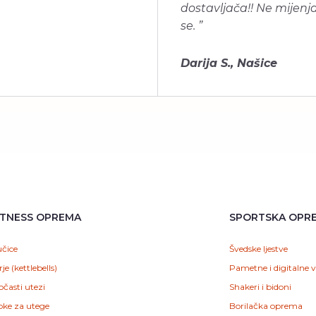
dostavljača!! Ne mijenja
se. ”
Darija S., Našice
ITNESS OPREMA
SPORTSKA OPR
čice
Švedske ljestve
rje (kettlebells)
Pametne i digitalne 
očasti utezi
Shakeri i bidoni
pke za utege
Borilačka oprema