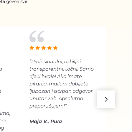
ta govori sve.
“Profesionalni, ozbiljni,
“Jako 
a
transparentni, točni! Samo
proizv
riječi hvale! Ako imate
dugogo
pitanja, mailom dobijete
je bilo
a
ljubazan i iscrpan odgovor
unutar 24h. Apsolutno
Mira C
preporučujem!”
vima,
učne
Maja V., Pula
og