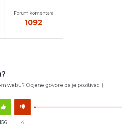
Forum komentara
1092
u?
om webu? Ocjene govore da je pozitivac :)
156
4